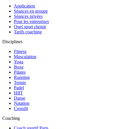
Application
Séances en groupe
Séances privées
Pour les entreprises
Quel sport choisir
Tarifs coaching
Disciplines
Fitness
Musculation
Yoga
Boxe
Pilates
Running
Tennis
Padel
HIIT
Danse
Natation
Crossfit
Coaching
Coach sportif Paris