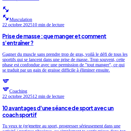
fitness_center
fitness_center
Musculation
22 octobre 2025
10 min
de lecture
Prise de masse : que manger et comment
s'entraîner ?
Gagner du muscle sans prendre trop de gras, voilà le défi de tous les
sportifs qui se lancent dans une prise de masse. Trop souvent, cette
phase est confondue avec une permission de "tout manger", ce qui
se traduit par un gain de graisse difficile à éliminer ensuite.
sports
sports
Coaching
22 octobre 2025
12 min
de lecture
10 avantages d'une séance de sport avec un
coach sportif
Tu veux te (re)mettre au sport, progresser sérieusement dans une