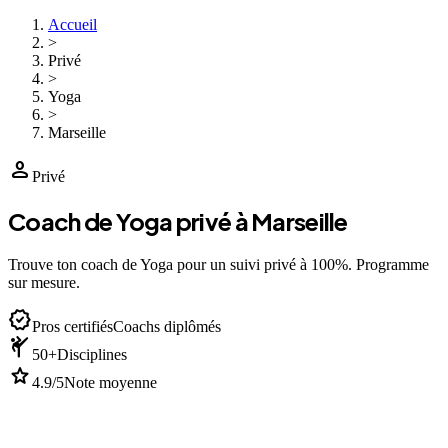
Accueil
>
Privé
>
Yoga
>
Marseille
person
Privé
Coach de Yoga privé à Marseille
Trouve ton coach de Yoga pour un suivi privé à 100%. Programme
sur mesure.
verified
Pros certifiés
Coachs diplômés
sports_martial_arts
50+
Disciplines
star
4.9/5
Note moyenne