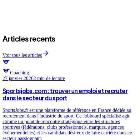
Articles recents
arrow_forward
Voir tous les articles
sports
sports
Coaching
27 janvier 2026
2 min
de lecture
Sportsjobs.com : trouver un emploi et recruter
dans le secteur du sport
SportsJobs.fr est une plateforme de référence en France dédiée au
recrutement dans l'industrie du sport. Ce Jobboard spécialisé agit
comme un point de rencontre stratégique entre les structures
sportives (fédérations, clubs professionnels, marques, agences
événementielles) et les candidats désireux de faire carrière dans ce
secteur passionnant.