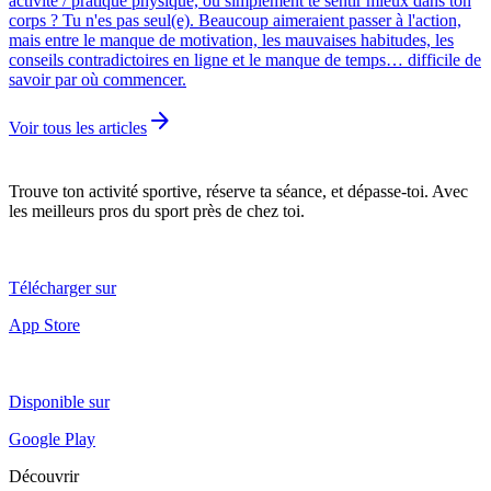
activité / pratique physique, ou simplement te sentir mieux dans ton
corps ? Tu n'es pas seul(e). Beaucoup aimeraient passer à l'action,
mais entre le manque de motivation, les mauvaises habitudes, les
conseils contradictoires en ligne et le manque de temps… difficile de
savoir par où commencer.
arrow_forward
Voir tous les articles
Trouve ton activité sportive, réserve ta séance, et dépasse-toi. Avec
les meilleurs pros du sport près de chez toi.
Télécharger sur
App Store
Disponible sur
Google Play
Découvrir