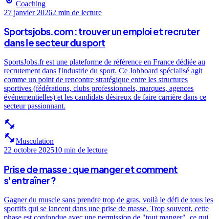
sports
Coaching
27 janvier 2026
2 min
de lecture
Sportsjobs.com : trouver un emploi et recruter
dans le secteur du sport
SportsJobs.fr est une plateforme de référence en France dédiée au
recrutement dans l'industrie du sport. Ce Jobboard spécialisé agit
comme un point de rencontre stratégique entre les structures
sportives (fédérations, clubs professionnels, marques, agences
événementielles) et les candidats désireux de faire carrière dans ce
secteur passionnant.
fitness_center
fitness_center
Musculation
22 octobre 2025
10 min
de lecture
Prise de masse : que manger et comment
s'entraîner ?
Gagner du muscle sans prendre trop de gras, voilà le défi de tous les
sportifs qui se lancent dans une prise de masse. Trop souvent, cette
phase est confondue avec une permission de "tout manger", ce qui