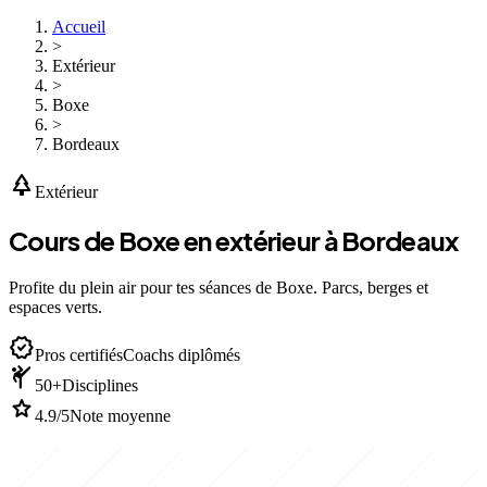
Accueil
>
Extérieur
>
Boxe
>
Bordeaux
park
Extérieur
Cours de Boxe en extérieur à Bordeaux
Profite du plein air pour tes séances de Boxe. Parcs, berges et
espaces verts.
verified
Pros certifiés
Coachs diplômés
sports_martial_arts
50+
Disciplines
star
4.9/5
Note moyenne