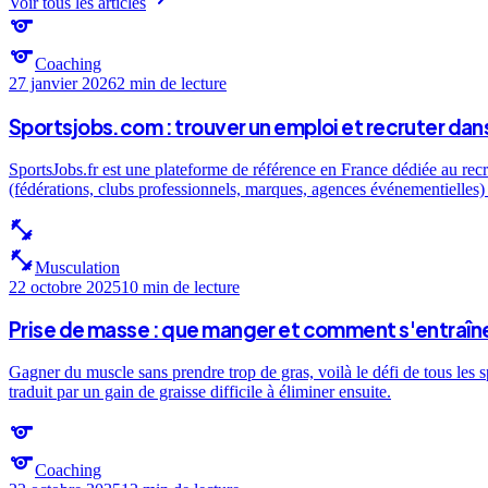
Voir tous les articles
sports
sports
Coaching
27 janvier 2026
2 min
de lecture
Sportsjobs.com : trouver un emploi et recruter dans
SportsJobs.fr est une plateforme de référence en France dédiée au recr
(fédérations, clubs professionnels, marques, agences événementielles) e
fitness_center
fitness_center
Musculation
22 octobre 2025
10 min
de lecture
Prise de masse : que manger et comment s'entraîne
Gagner du muscle sans prendre trop de gras, voilà le défi de tous les 
traduit par un gain de graisse difficile à éliminer ensuite.
sports
sports
Coaching