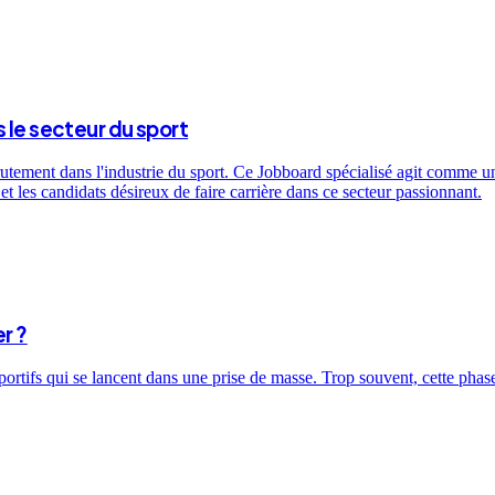
 le secteur du sport
utement dans l'industrie du sport. Ce Jobboard spécialisé agit comme un 
t les candidats désireux de faire carrière dans ce secteur passionnant.
r ?
sportifs qui se lancent dans une prise de masse. Trop souvent, cette ph