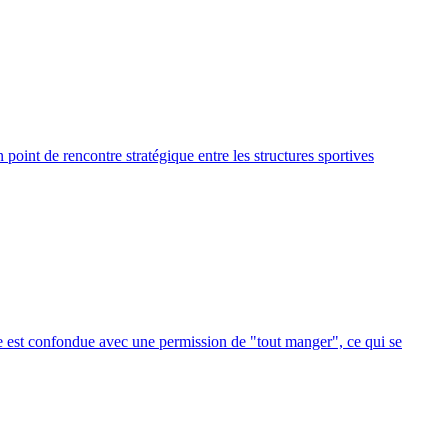
point de rencontre stratégique entre les structures sportives
ase est confondue avec une permission de "tout manger", ce qui se