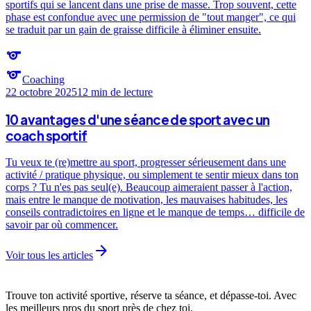
sportifs qui se lancent dans une prise de masse. Trop souvent, cette
phase est confondue avec une permission de "tout manger", ce qui
se traduit par un gain de graisse difficile à éliminer ensuite.
sports
sports
Coaching
22 octobre 2025
12 min
de lecture
10 avantages d'une séance de sport avec un
coach sportif
Tu veux te (re)mettre au sport, progresser sérieusement dans une
activité / pratique physique, ou simplement te sentir mieux dans ton
corps ? Tu n'es pas seul(e). Beaucoup aimeraient passer à l'action,
mais entre le manque de motivation, les mauvaises habitudes, les
conseils contradictoires en ligne et le manque de temps… difficile de
savoir par où commencer.
arrow_forward
Voir tous les articles
Trouve ton activité sportive, réserve ta séance, et dépasse-toi. Avec
les meilleurs pros du sport près de chez toi.