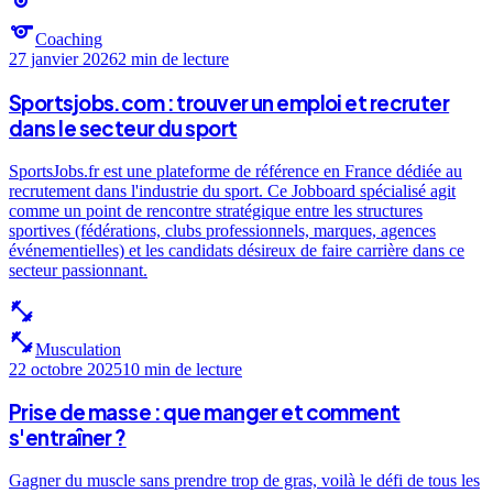
sports
sports
Coaching
27 janvier 2026
2 min
de lecture
Sportsjobs.com : trouver un emploi et recruter
dans le secteur du sport
SportsJobs.fr est une plateforme de référence en France dédiée au
recrutement dans l'industrie du sport. Ce Jobboard spécialisé agit
comme un point de rencontre stratégique entre les structures
sportives (fédérations, clubs professionnels, marques, agences
événementielles) et les candidats désireux de faire carrière dans ce
secteur passionnant.
fitness_center
fitness_center
Musculation
22 octobre 2025
10 min
de lecture
Prise de masse : que manger et comment
s'entraîner ?
Gagner du muscle sans prendre trop de gras, voilà le défi de tous les