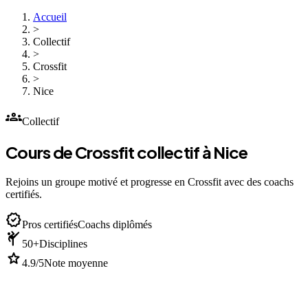
Accueil
>
Collectif
>
Crossfit
>
Nice
groups
Collectif
Cours de Crossfit collectif à Nice
Rejoins un groupe motivé et progresse en Crossfit avec des coachs
certifiés.
verified
Pros certifiés
Coachs diplômés
sports_martial_arts
50+
Disciplines
star
4.9/5
Note moyenne