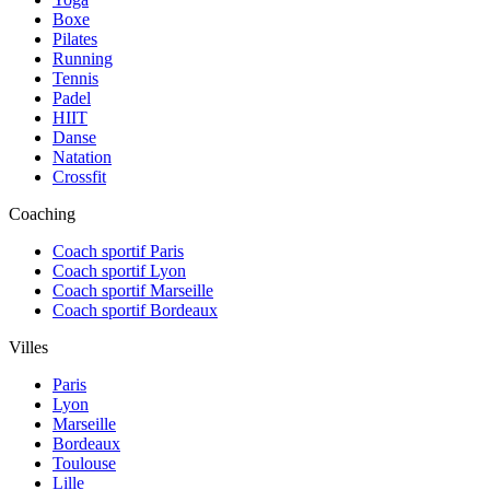
Boxe
Pilates
Running
Tennis
Padel
HIIT
Danse
Natation
Crossfit
Coaching
Coach sportif Paris
Coach sportif Lyon
Coach sportif Marseille
Coach sportif Bordeaux
Villes
Paris
Lyon
Marseille
Bordeaux
Toulouse
Lille