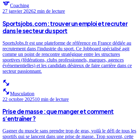
sports
Coaching
27 janvier 2026
2 min
de lecture
Sportsjobs.com : trouver un emploi et recruter
dans le secteur du sport
SportsJobs.fr est une plateforme de référence en France dédiée au
recrutement dans l'industrie du sport. Ce Jobboard spécialisé agit
comme un point de rencontre stratégique entre les structures
sportives (fédérations, clubs professionnels, marques, agences
événementielles) et les candidats désireux de faire carrière dans ce
secteur passionnant.
fitness_center
fitness_center
Musculation
22 octobre 2025
10 min
de lecture
Prise de masse : que manger et comment
s'entraîner ?
Gagner du muscle sans prendre trop de gras, voilà le défi de tous les
sportifs qui se lancent dans une prise de masse. Trop souvent, cette