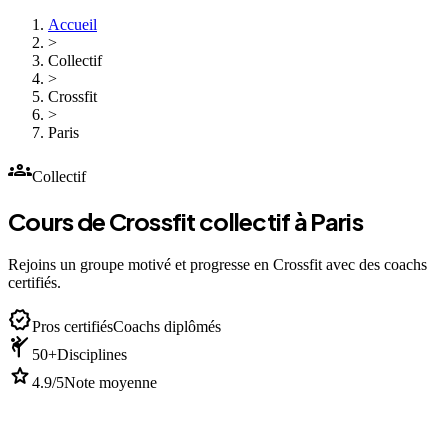
Accueil
>
Collectif
>
Crossfit
>
Paris
groups
Collectif
Cours de Crossfit collectif à Paris
Rejoins un groupe motivé et progresse en Crossfit avec des coachs
certifiés.
verified
Pros certifiés
Coachs diplômés
sports_martial_arts
50+
Disciplines
star
4.9/5
Note moyenne