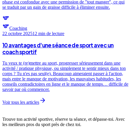
phase est confondue avec une permission de "tout manger", ce qui
se traduit par un gain de graisse difficile à éliminer ensuite.
sports
sports
Coaching
22 octobre 2025
12 min
de lecture
10 avantages d'une séance de sport avec un
coach sportif
Tu veux te (re)mettre au sport, progresser sérieusement dans une
activité / pratique physique, ou simplement te sentir mieux dans ton
corps ? Tu n'es pas seul(e). Beaucoup aimeraient passer à l'action,
mais entre le manque de motivation, les mauvaises habitudes, les
conseils contradictoires en ligne et le manque de temps… difficile de
savoir par où commencer.
arrow_forward
Voir tous les articles
Trouve ton activité sportive, réserve ta séance, et dépasse-toi. Avec
les meilleurs pros du sport près de chez toi.