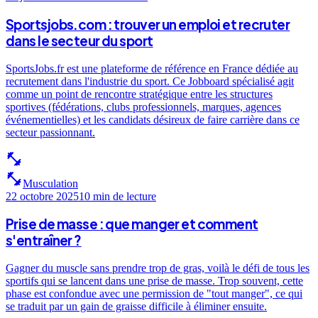
Sportsjobs.com : trouver un emploi et recruter
dans le secteur du sport
SportsJobs.fr est une plateforme de référence en France dédiée au
recrutement dans l'industrie du sport. Ce Jobboard spécialisé agit
comme un point de rencontre stratégique entre les structures
sportives (fédérations, clubs professionnels, marques, agences
événementielles) et les candidats désireux de faire carrière dans ce
secteur passionnant.
fitness_center
fitness_center
Musculation
22 octobre 2025
10 min
de lecture
Prise de masse : que manger et comment
s'entraîner ?
Gagner du muscle sans prendre trop de gras, voilà le défi de tous les
sportifs qui se lancent dans une prise de masse. Trop souvent, cette
phase est confondue avec une permission de "tout manger", ce qui
se traduit par un gain de graisse difficile à éliminer ensuite.