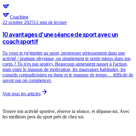
sports
sports
Coaching
22 octobre 2025
12 min
de lecture
10 avantages d'une séance de sport avec un
coach sportif
Tu veux te (re)mettre au sport, progresser sérieusement dans une
activité / pratique physique, ou simplement te sentir mieux dans ton
corps ? Tu n'es pas seul(e). Beaucoup aimeraient passer à l'action,
mais entre le manque de motivation, les mauvaises habitudes, les
conseils contradictoires en ligne et le manque de temps… difficile de
savoir par où commencer.
arrow_forward
Voir tous les articles
Trouve ton activité sportive, réserve ta séance, et dépasse-toi. Avec
les meilleurs pros du sport près de chez toi.