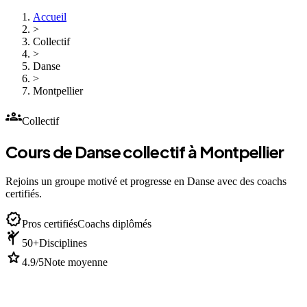
Accueil
>
Collectif
>
Danse
>
Montpellier
groups
Collectif
Cours de Danse collectif à Montpellier
Rejoins un groupe motivé et progresse en Danse avec des coachs
certifiés.
verified
Pros certifiés
Coachs diplômés
sports_martial_arts
50+
Disciplines
star
4.9/5
Note moyenne