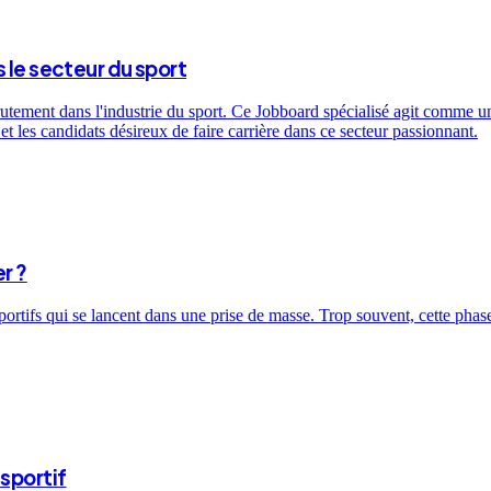
 le secteur du sport
utement dans l'industrie du sport. Ce Jobboard spécialisé agit comme un 
t les candidats désireux de faire carrière dans ce secteur passionnant.
r ?
sportifs qui se lancent dans une prise de masse. Trop souvent, cette ph
sportif