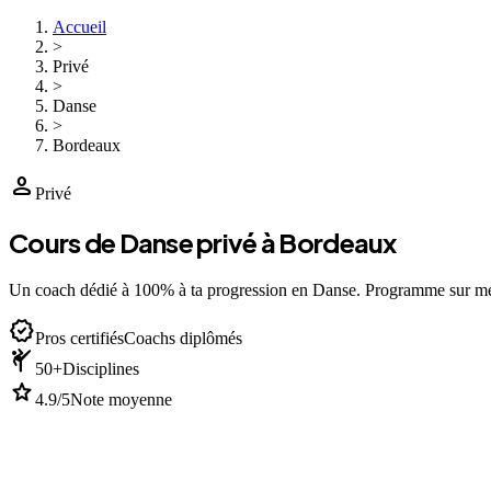
Accueil
>
Privé
>
Danse
>
Bordeaux
person
Privé
Cours de Danse privé à Bordeaux
Un coach dédié à 100% à ta progression en Danse. Programme sur m
verified
Pros certifiés
Coachs diplômés
sports_martial_arts
50+
Disciplines
star
4.9/5
Note moyenne