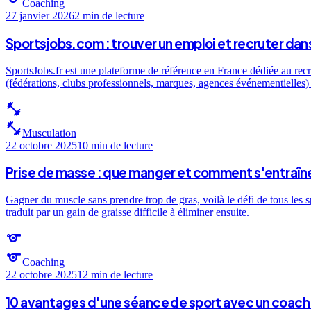
Coaching
27 janvier 2026
2 min
de lecture
Sportsjobs.com : trouver un emploi et recruter dans
SportsJobs.fr est une plateforme de référence en France dédiée au recr
(fédérations, clubs professionnels, marques, agences événementielles) e
fitness_center
fitness_center
Musculation
22 octobre 2025
10 min
de lecture
Prise de masse : que manger et comment s'entraîne
Gagner du muscle sans prendre trop de gras, voilà le défi de tous les 
traduit par un gain de graisse difficile à éliminer ensuite.
sports
sports
Coaching
22 octobre 2025
12 min
de lecture
10 avantages d'une séance de sport avec un coach 