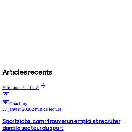
expand_more
Combien de seances pour apprendre les bases d'un style ?
expand_more
Quel prix pour un cours de danse prive ?
Articles recents
arrow_forward
Voir tous les articles
sports
sports
Coaching
27 janvier 2026
2 min
de lecture
Sportsjobs.com : trouver un emploi et recruter
dans le secteur du sport