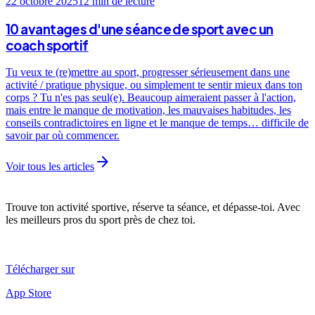
22 octobre 2025
12 min
de lecture
10 avantages d'une séance de sport avec un
coach sportif
Tu veux te (re)mettre au sport, progresser sérieusement dans une
activité / pratique physique, ou simplement te sentir mieux dans ton
corps ? Tu n'es pas seul(e). Beaucoup aimeraient passer à l'action,
mais entre le manque de motivation, les mauvaises habitudes, les
conseils contradictoires en ligne et le manque de temps… difficile de
savoir par où commencer.
arrow_forward
Voir tous les articles
Trouve ton activité sportive, réserve ta séance, et dépasse-toi. Avec
les meilleurs pros du sport près de chez toi.
Télécharger sur
App Store