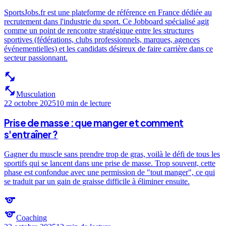
SportsJobs.fr est une plateforme de référence en France dédiée au
recrutement dans l'industrie du sport. Ce Jobboard spécialisé agit
comme un point de rencontre stratégique entre les structures
sportives (fédérations, clubs professionnels, marques, agences
événementielles) et les candidats désireux de faire carrière dans ce
secteur passionnant.
fitness_center
fitness_center
Musculation
22 octobre 2025
10 min
de lecture
Prise de masse : que manger et comment
s'entraîner ?
Gagner du muscle sans prendre trop de gras, voilà le défi de tous les
sportifs qui se lancent dans une prise de masse. Trop souvent, cette
phase est confondue avec une permission de "tout manger", ce qui
se traduit par un gain de graisse difficile à éliminer ensuite.
sports
sports
Coaching