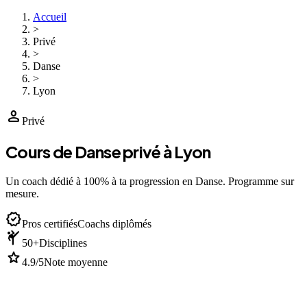
Accueil
>
Privé
>
Danse
>
Lyon
person
Privé
Cours de Danse privé à Lyon
Un coach dédié à 100% à ta progression en Danse. Programme sur
mesure.
verified
Pros certifiés
Coachs diplômés
sports_martial_arts
50+
Disciplines
star
4.9/5
Note moyenne