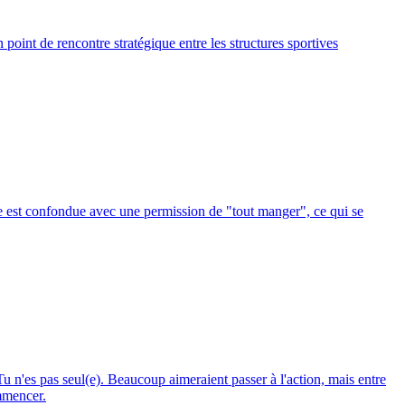
point de rencontre stratégique entre les structures sportives
ase est confondue avec une permission de "tout manger", ce qui se
u n'es pas seul(e). Beaucoup aimeraient passer à l'action, mais entre
ommencer.