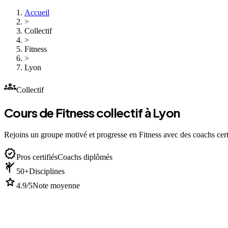
Accueil
>
Collectif
>
Fitness
>
Lyon
groups
Collectif
Cours de Fitness collectif à Lyon
Rejoins un groupe motivé et progresse en Fitness avec des coachs certi
verified
Pros certifiés
Coachs diplômés
sports_martial_arts
50+
Disciplines
star
4.9/5
Note moyenne