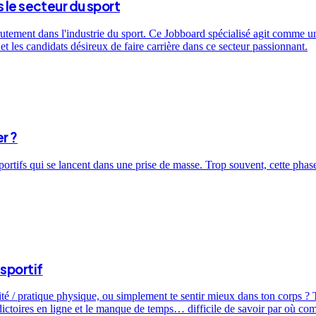
 le secteur du sport
utement dans l'industrie du sport. Ce Jobboard spécialisé agit comme un 
t les candidats désireux de faire carrière dans ce secteur passionnant.
r ?
sportifs qui se lancent dans une prise de masse. Trop souvent, cette ph
sportif
ité / pratique physique, ou simplement te sentir mieux dans ton corps ? T
dictoires en ligne et le manque de temps… difficile de savoir par où c