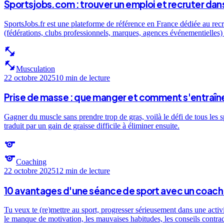
Sportsjobs.com : trouver un emploi et recruter dans
SportsJobs.fr est une plateforme de référence en France dédiée au recr
(fédérations, clubs professionnels, marques, agences événementielles) e
fitness_center
fitness_center
Musculation
22 octobre 2025
10 min
de lecture
Prise de masse : que manger et comment s'entraîne
Gagner du muscle sans prendre trop de gras, voilà le défi de tous les 
traduit par un gain de graisse difficile à éliminer ensuite.
sports
sports
Coaching
22 octobre 2025
12 min
de lecture
10 avantages d'une séance de sport avec un coach 
Tu veux te (re)mettre au sport, progresser sérieusement dans une activ
le manque de motivation, les mauvaises habitudes, les conseils contra