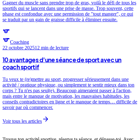
Gagner du muscle sans prendre trop de gras, voilà le défi de tous les
sportifs qui se lancent dans une prise de masse. Trop souvent, cette
phase est confondue avec une permission de "tout manger", ce qui
se traduit par un gain de graisse difficile à éliminer ensuite.
sports
sports
Coaching
22 octobre 2025
12 min
de lecture
10 avantages d'une séance de sport avec un
coach sportif
Tu veux te (re)mettre au sport, progresser sérieusement dans une
activité / pratique physique, ou simplement te sentir mieux dans ton
corps ? Tu n'es pas seul(e). Beaucoup aimeraient passer à l'action,
mais entre le manque de motivation, les mauvaises habitudes, les
conseils contradictoires en ligne et le manque de temps… difficile de
savoir par où commencer.
arrow_forward
Voir tous les articles
Trouve ton activité sportive, réserve ta séance, et dépasse-toi. Avec