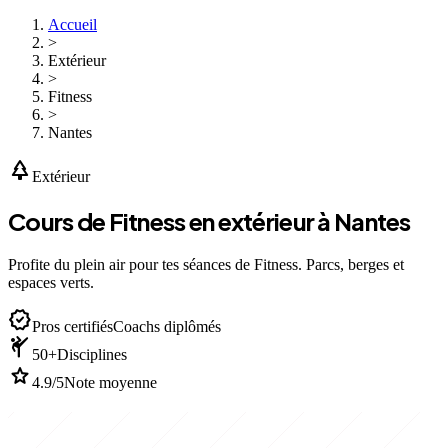
Accueil
>
Extérieur
>
Fitness
>
Nantes
park
Extérieur
Cours de Fitness en extérieur à Nantes
Profite du plein air pour tes séances de Fitness. Parcs, berges et
espaces verts.
verified
Pros certifiés
Coachs diplômés
sports_martial_arts
50+
Disciplines
star
4.9/5
Note moyenne