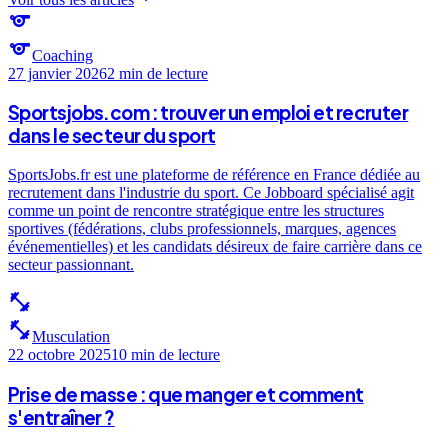
sports
sports
Coaching
27 janvier 2026
2 min
de lecture
Sportsjobs.com : trouver un emploi et recruter
dans le secteur du sport
SportsJobs.fr est une plateforme de référence en France dédiée au
recrutement dans l'industrie du sport. Ce Jobboard spécialisé agit
comme un point de rencontre stratégique entre les structures
sportives (fédérations, clubs professionnels, marques, agences
événementielles) et les candidats désireux de faire carrière dans ce
secteur passionnant.
fitness_center
fitness_center
Musculation
22 octobre 2025
10 min
de lecture
Prise de masse : que manger et comment
s'entraîner ?