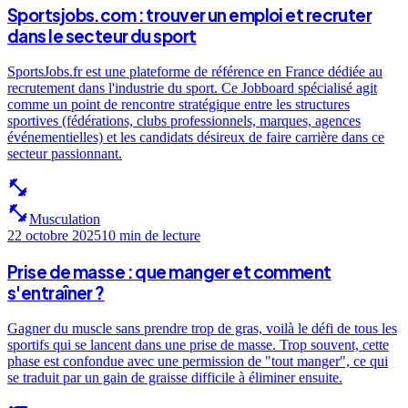
Sportsjobs.com : trouver un emploi et recruter
dans le secteur du sport
SportsJobs.fr est une plateforme de référence en France dédiée au
recrutement dans l'industrie du sport. Ce Jobboard spécialisé agit
comme un point de rencontre stratégique entre les structures
sportives (fédérations, clubs professionnels, marques, agences
événementielles) et les candidats désireux de faire carrière dans ce
secteur passionnant.
fitness_center
fitness_center
Musculation
22 octobre 2025
10 min
de lecture
Prise de masse : que manger et comment
s'entraîner ?
Gagner du muscle sans prendre trop de gras, voilà le défi de tous les
sportifs qui se lancent dans une prise de masse. Trop souvent, cette
phase est confondue avec une permission de "tout manger", ce qui
se traduit par un gain de graisse difficile à éliminer ensuite.