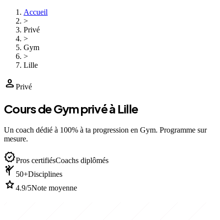
Accueil
>
Privé
>
Gym
>
Lille
person
Privé
Cours de Gym privé à Lille
Un coach dédié à 100% à ta progression en Gym. Programme sur
mesure.
verified
Pros certifiés
Coachs diplômés
sports_martial_arts
50+
Disciplines
star
4.9/5
Note moyenne