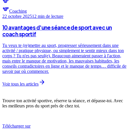
sports
sports
Coaching
22 octobre 2025
12 min
de lecture
10 avantages d'une séance de sport avec un
coach sportif
Tu veux te (re)mettre au sport, progresser sérieusement dans une
activité / pratique physique, ou simplement te sentir mieux dans ton
corps ? Tu n'es pas seul(e). Beaucoup aimeraient passer à l'action,
mais entre le manque de motivation, les mauvaises habitudes, les
conseils contradictoires en ligne et le manque de temps… difficile de
savoir par où commencer.
arrow_forward
Voir tous les articles
Trouve ton activité sportive, réserve ta séance, et dépasse-toi. Avec
les meilleurs pros du sport près de chez toi.
Télécharger sur