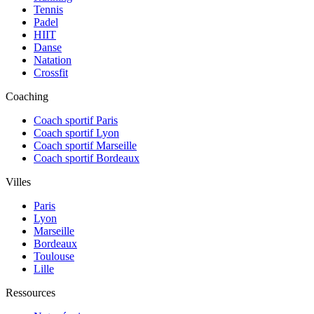
Tennis
Padel
HIIT
Danse
Natation
Crossfit
Coaching
Coach sportif Paris
Coach sportif Lyon
Coach sportif Marseille
Coach sportif Bordeaux
Villes
Paris
Lyon
Marseille
Bordeaux
Toulouse
Lille
Ressources