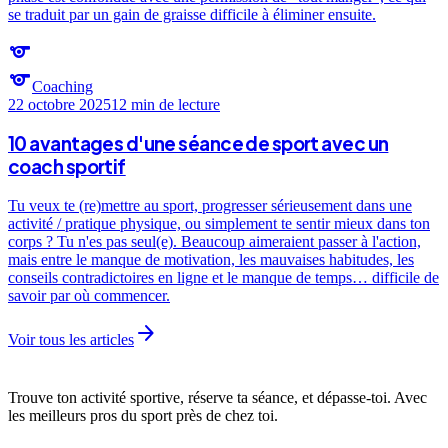
se traduit par un gain de graisse difficile à éliminer ensuite.
sports
sports
Coaching
22 octobre 2025
12 min
de lecture
10 avantages d'une séance de sport avec un
coach sportif
Tu veux te (re)mettre au sport, progresser sérieusement dans une
activité / pratique physique, ou simplement te sentir mieux dans ton
corps ? Tu n'es pas seul(e). Beaucoup aimeraient passer à l'action,
mais entre le manque de motivation, les mauvaises habitudes, les
conseils contradictoires en ligne et le manque de temps… difficile de
savoir par où commencer.
arrow_forward
Voir tous les articles
Trouve ton activité sportive, réserve ta séance, et dépasse-toi. Avec
les meilleurs pros du sport près de chez toi.