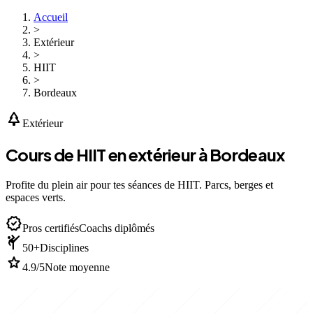
Accueil
>
Extérieur
>
HIIT
>
Bordeaux
park
Extérieur
Cours de HIIT en extérieur à Bordeaux
Profite du plein air pour tes séances de HIIT. Parcs, berges et
espaces verts.
verified
Pros certifiés
Coachs diplômés
sports_martial_arts
50+
Disciplines
star
4.9/5
Note moyenne