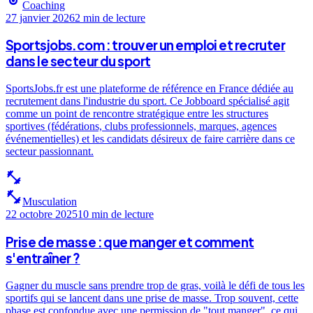
sports
Coaching
27 janvier 2026
2 min
de lecture
Sportsjobs.com : trouver un emploi et recruter
dans le secteur du sport
SportsJobs.fr est une plateforme de référence en France dédiée au
recrutement dans l'industrie du sport. Ce Jobboard spécialisé agit
comme un point de rencontre stratégique entre les structures
sportives (fédérations, clubs professionnels, marques, agences
événementielles) et les candidats désireux de faire carrière dans ce
secteur passionnant.
fitness_center
fitness_center
Musculation
22 octobre 2025
10 min
de lecture
Prise de masse : que manger et comment
s'entraîner ?
Gagner du muscle sans prendre trop de gras, voilà le défi de tous les
sportifs qui se lancent dans une prise de masse. Trop souvent, cette
phase est confondue avec une permission de "tout manger", ce qui