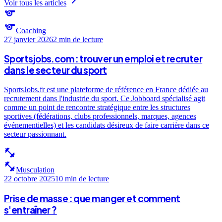
Voir tous les articles
sports
sports
Coaching
27 janvier 2026
2 min
de lecture
Sportsjobs.com : trouver un emploi et recruter
dans le secteur du sport
SportsJobs.fr est une plateforme de référence en France dédiée au
recrutement dans l'industrie du sport. Ce Jobboard spécialisé agit
comme un point de rencontre stratégique entre les structures
sportives (fédérations, clubs professionnels, marques, agences
événementielles) et les candidats désireux de faire carrière dans ce
secteur passionnant.
fitness_center
fitness_center
Musculation
22 octobre 2025
10 min
de lecture
Prise de masse : que manger et comment
s'entraîner ?