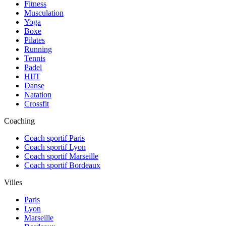
Fitness
Musculation
Yoga
Boxe
Pilates
Running
Tennis
Padel
HIIT
Danse
Natation
Crossfit
Coaching
Coach sportif Paris
Coach sportif Lyon
Coach sportif Marseille
Coach sportif Bordeaux
Villes
Paris
Lyon
Marseille