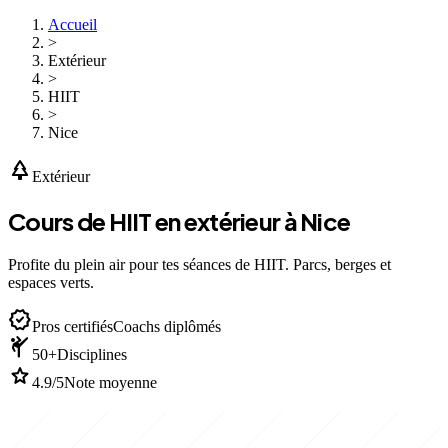
Accueil
>
Extérieur
>
HIIT
>
Nice
park
Extérieur
Cours de HIIT en extérieur à Nice
Profite du plein air pour tes séances de HIIT. Parcs, berges et
espaces verts.
verified
Pros certifiés
Coachs diplômés
sports_martial_arts
50+
Disciplines
star
4.9/5
Note moyenne