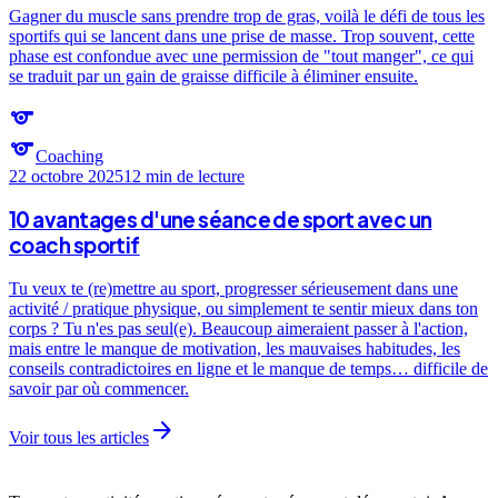
Gagner du muscle sans prendre trop de gras, voilà le défi de tous les
sportifs qui se lancent dans une prise de masse. Trop souvent, cette
phase est confondue avec une permission de "tout manger", ce qui
se traduit par un gain de graisse difficile à éliminer ensuite.
sports
sports
Coaching
22 octobre 2025
12 min
de lecture
10 avantages d'une séance de sport avec un
coach sportif
Tu veux te (re)mettre au sport, progresser sérieusement dans une
activité / pratique physique, ou simplement te sentir mieux dans ton
corps ? Tu n'es pas seul(e). Beaucoup aimeraient passer à l'action,
mais entre le manque de motivation, les mauvaises habitudes, les
conseils contradictoires en ligne et le manque de temps… difficile de
savoir par où commencer.
arrow_forward
Voir tous les articles