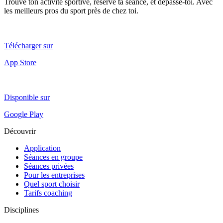
Trouve ton activité sportive, réserve ta séance, et dépasse-toi. Avec
les meilleurs pros du sport près de chez toi.
Télécharger sur
App Store
Disponible sur
Google Play
Découvrir
Application
Séances en groupe
Séances privées
Pour les entreprises
Quel sport choisir
Tarifs coaching
Disciplines