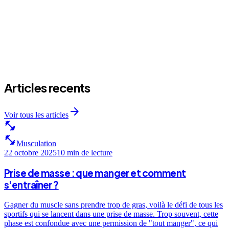
Articles recents
arrow_forward
Voir tous les articles
fitness_center
fitness_center
Musculation
22 octobre 2025
10 min
de lecture
Prise de masse : que manger et comment
s'entraîner ?
Gagner du muscle sans prendre trop de gras, voilà le défi de tous les
sportifs qui se lancent dans une prise de masse. Trop souvent, cette
phase est confondue avec une permission de "tout manger", ce qui