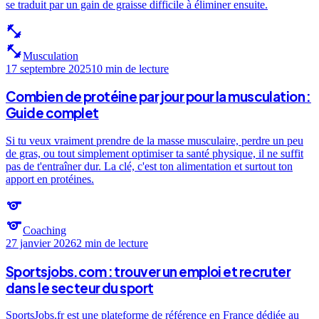
se traduit par un gain de graisse difficile à éliminer ensuite.
fitness_center
fitness_center
Musculation
17 septembre 2025
10 min
de lecture
Combien de protéine par jour pour la musculation :
Guide complet
Si tu veux vraiment prendre de la masse musculaire, perdre un peu
de gras, ou tout simplement optimiser ta santé physique, il ne suffit
pas de t'entraîner dur. La clé, c'est ton alimentation et surtout ton
apport en protéines.
sports
sports
Coaching
27 janvier 2026
2 min
de lecture
Sportsjobs.com : trouver un emploi et recruter
dans le secteur du sport
SportsJobs.fr est une plateforme de référence en France dédiée au