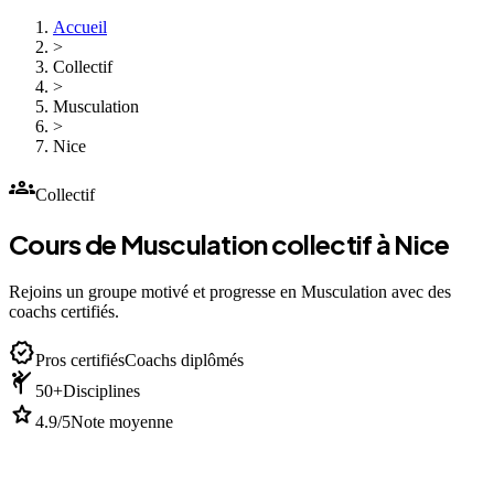
Accueil
>
Collectif
>
Musculation
>
Nice
groups
Collectif
Cours de Musculation collectif à Nice
Rejoins un groupe motivé et progresse en Musculation avec des
coachs certifiés.
verified
Pros certifiés
Coachs diplômés
sports_martial_arts
50+
Disciplines
star
4.9/5
Note moyenne