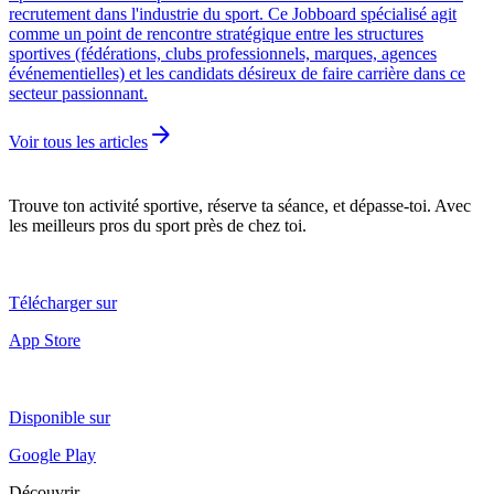
recrutement dans l'industrie du sport. Ce Jobboard spécialisé agit
comme un point de rencontre stratégique entre les structures
sportives (fédérations, clubs professionnels, marques, agences
événementielles) et les candidats désireux de faire carrière dans ce
secteur passionnant.
arrow_forward
Voir tous les articles
Trouve ton activité sportive, réserve ta séance, et dépasse-toi. Avec
les meilleurs pros du sport près de chez toi.
Télécharger sur
App Store
Disponible sur
Google Play
Découvrir