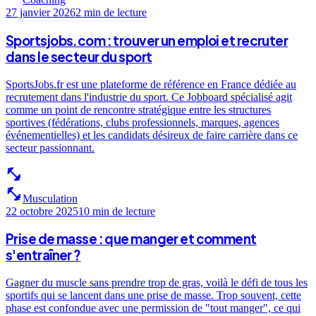
27 janvier 2026
2 min
de lecture
Sportsjobs.com : trouver un emploi et recruter
dans le secteur du sport
SportsJobs.fr est une plateforme de référence en France dédiée au
recrutement dans l'industrie du sport. Ce Jobboard spécialisé agit
comme un point de rencontre stratégique entre les structures
sportives (fédérations, clubs professionnels, marques, agences
événementielles) et les candidats désireux de faire carrière dans ce
secteur passionnant.
fitness_center
fitness_center
Musculation
22 octobre 2025
10 min
de lecture
Prise de masse : que manger et comment
s'entraîner ?
Gagner du muscle sans prendre trop de gras, voilà le défi de tous les
sportifs qui se lancent dans une prise de masse. Trop souvent, cette
phase est confondue avec une permission de "tout manger", ce qui