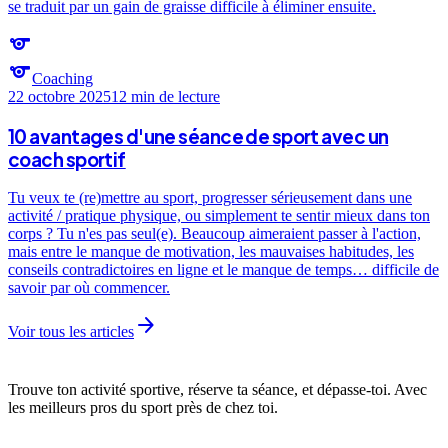
se traduit par un gain de graisse difficile à éliminer ensuite.
sports
sports
Coaching
22 octobre 2025
12 min
de lecture
10 avantages d'une séance de sport avec un
coach sportif
Tu veux te (re)mettre au sport, progresser sérieusement dans une
activité / pratique physique, ou simplement te sentir mieux dans ton
corps ? Tu n'es pas seul(e). Beaucoup aimeraient passer à l'action,
mais entre le manque de motivation, les mauvaises habitudes, les
conseils contradictoires en ligne et le manque de temps… difficile de
savoir par où commencer.
arrow_forward
Voir tous les articles
Trouve ton activité sportive, réserve ta séance, et dépasse-toi. Avec
les meilleurs pros du sport près de chez toi.