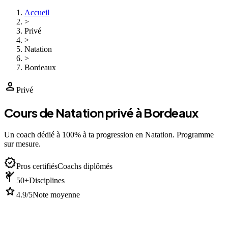
Accueil
>
Privé
>
Natation
>
Bordeaux
person
Privé
Cours de Natation privé à Bordeaux
Un coach dédié à 100% à ta progression en Natation. Programme
sur mesure.
verified
Pros certifiés
Coachs diplômés
sports_martial_arts
50+
Disciplines
star
4.9/5
Note moyenne