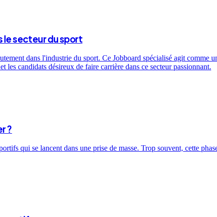
 le secteur du sport
utement dans l'industrie du sport. Ce Jobboard spécialisé agit comme un 
t les candidats désireux de faire carrière dans ce secteur passionnant.
r ?
sportifs qui se lancent dans une prise de masse. Trop souvent, cette ph