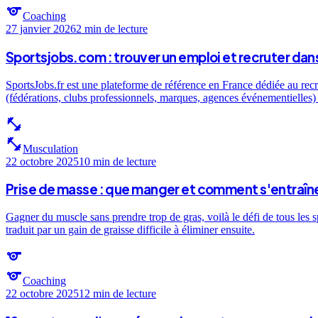
sports
Coaching
27 janvier 2026
2 min
de lecture
Sportsjobs.com : trouver un emploi et recruter dans
SportsJobs.fr est une plateforme de référence en France dédiée au recr
(fédérations, clubs professionnels, marques, agences événementielles) e
fitness_center
fitness_center
Musculation
22 octobre 2025
10 min
de lecture
Prise de masse : que manger et comment s'entraîne
Gagner du muscle sans prendre trop de gras, voilà le défi de tous les 
traduit par un gain de graisse difficile à éliminer ensuite.
sports
sports
Coaching
22 octobre 2025
12 min
de lecture