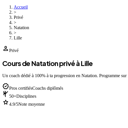
Accueil
>
Privé
>
Natation
>
Lille
person
Privé
Cours de Natation privé à Lille
Un coach dédié à 100% à ta progression en Natation. Programme sur
verified
Pros certifiés
Coachs diplômés
sports_martial_arts
50+
Disciplines
star
4.9/5
Note moyenne