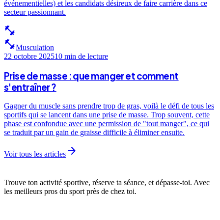
événementielles) et les candidats désireux de faire carrière dans ce
secteur passionnant.
fitness_center
fitness_center
Musculation
22 octobre 2025
10 min
de lecture
Prise de masse : que manger et comment
s'entraîner ?
Gagner du muscle sans prendre trop de gras, voilà le défi de tous les
sportifs qui se lancent dans une prise de masse. Trop souvent, cette
phase est confondue avec une permission de "tout manger", ce qui
se traduit par un gain de graisse difficile à éliminer ensuite.
arrow_forward
Voir tous les articles
Trouve ton activité sportive, réserve ta séance, et dépasse-toi. Avec
les meilleurs pros du sport près de chez toi.