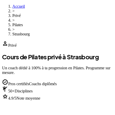
Accueil
>
Privé
>
Pilates
>
Strasbourg
person
Privé
Cours de Pilates privé à Strasbourg
Un coach dédié à 100% à ta progression en Pilates. Programme sur
mesure.
verified
Pros certifiés
Coachs diplômés
sports_martial_arts
50+
Disciplines
star
4.9/5
Note moyenne