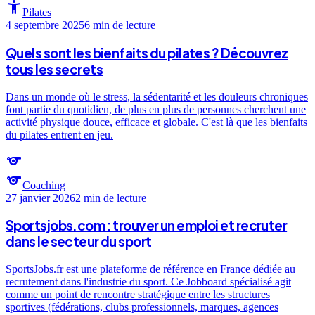
accessibility_new
Pilates
4 septembre 2025
6 min
de lecture
Quels sont les bienfaits du pilates ? Découvrez
tous les secrets
Dans un monde où le stress, la sédentarité et les douleurs chroniques
font partie du quotidien, de plus en plus de personnes cherchent une
activité physique douce, efficace et globale. C'est là que les bienfaits
du pilates entrent en jeu.
sports
sports
Coaching
27 janvier 2026
2 min
de lecture
Sportsjobs.com : trouver un emploi et recruter
dans le secteur du sport
SportsJobs.fr est une plateforme de référence en France dédiée au
recrutement dans l'industrie du sport. Ce Jobboard spécialisé agit
comme un point de rencontre stratégique entre les structures
sportives (fédérations, clubs professionnels, marques, agences