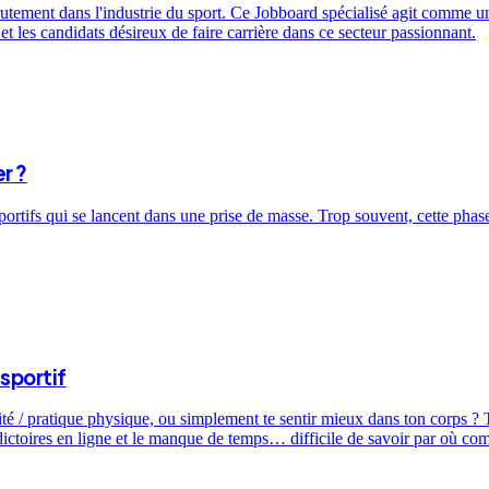
utement dans l'industrie du sport. Ce Jobboard spécialisé agit comme un 
t les candidats désireux de faire carrière dans ce secteur passionnant.
r ?
sportifs qui se lancent dans une prise de masse. Trop souvent, cette ph
sportif
ité / pratique physique, ou simplement te sentir mieux dans ton corps ? T
dictoires en ligne et le manque de temps… difficile de savoir par où c