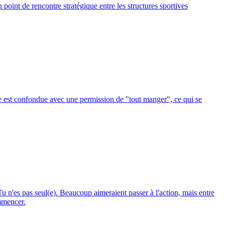
point de rencontre stratégique entre les structures sportives
ase est confondue avec une permission de "tout manger", ce qui se
u n'es pas seul(e). Beaucoup aimeraient passer à l'action, mais entre
ommencer.