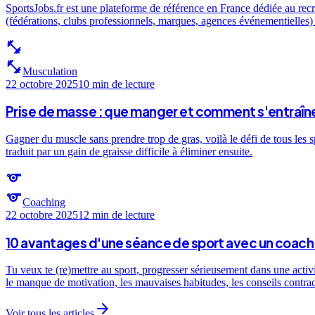
SportsJobs.fr est une plateforme de référence en France dédiée au recr
(fédérations, clubs professionnels, marques, agences événementielles) e
fitness_center
fitness_center
Musculation
22 octobre 2025
10 min
de lecture
Prise de masse : que manger et comment s'entraîne
Gagner du muscle sans prendre trop de gras, voilà le défi de tous les 
traduit par un gain de graisse difficile à éliminer ensuite.
sports
sports
Coaching
22 octobre 2025
12 min
de lecture
10 avantages d'une séance de sport avec un coach 
Tu veux te (re)mettre au sport, progresser sérieusement dans une activ
le manque de motivation, les mauvaises habitudes, les conseils contra
arrow_forward
Voir tous les articles