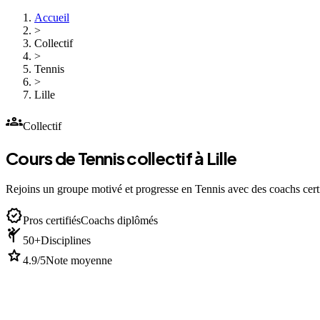
Accueil
>
Collectif
>
Tennis
>
Lille
groups
Collectif
Cours de Tennis collectif à Lille
Rejoins un groupe motivé et progresse en Tennis avec des coachs certi
verified
Pros certifiés
Coachs diplômés
sports_martial_arts
50+
Disciplines
star
4.9/5
Note moyenne