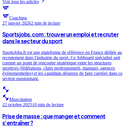
Voir tous les articles
sports
sports
Coaching
27 janvier 2026
2 min
de lecture
Sportsjobs.com : trouver un emploi et recruter
dans le secteur du sport
SportsJobs.fr est une plateforme de référence en France dédiée au
recrutement dans l'industrie du sport. Ce Jobboard spécialisé agit
comme un point de rencontre stratégique entre les structures
sportives (fédérations, clubs professionnels, marques, agences
événementielles) et les candidats désireux de faire carrière dans ce
secteur passionnant.
fitness_center
fitness_center
Musculation
22 octobre 2025
10 min
de lecture
Prise de masse : que manger et comment
s'entraîner ?