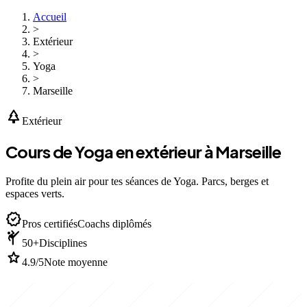
Accueil
>
Extérieur
>
Yoga
>
Marseille
park
Extérieur
Cours de Yoga en extérieur à Marseille
Profite du plein air pour tes séances de Yoga. Parcs, berges et
espaces verts.
verified
Pros certifiés
Coachs diplômés
sports_martial_arts
50+
Disciplines
star
4.9/5
Note moyenne