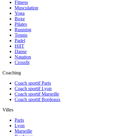
Fitness
Musculation
Yoga
Boxe
Pilates
Running
Tennis
Padel
HIIT
Danse
Natation
Crossfit
Coaching
Coach sportif Paris
Coach sportif Lyon
Coach sportif Marseille
Coach sportif Bordeaux
Villes
Paris
Lyon
Marseille