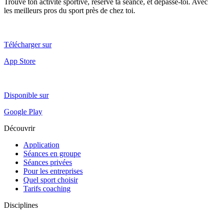
Trouve ton activité sportive, réserve ta séance, et dépasse-toi. Avec
les meilleurs pros du sport près de chez toi.
Télécharger sur
App Store
Disponible sur
Google Play
Découvrir
Application
Séances en groupe
Séances privées
Pour les entreprises
Quel sport choisir
Tarifs coaching
Disciplines