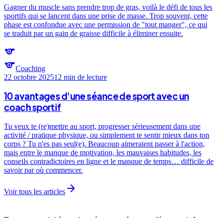
Gagner du muscle sans prendre trop de gras, voilà le défi de tous les
sportifs qui se lancent dans une prise de masse. Trop souvent, cette
phase est confondue avec une permission de "tout manger", ce qui
se traduit par un gain de graisse difficile à éliminer ensuite.
sports
sports
Coaching
22 octobre 2025
12 min
de lecture
10 avantages d'une séance de sport avec un
coach sportif
Tu veux te (re)mettre au sport, progresser sérieusement dans une
activité / pratique physique, ou simplement te sentir mieux dans ton
corps ? Tu n'es pas seul(e). Beaucoup aimeraient passer à l'action,
mais entre le manque de motivation, les mauvaises habitudes, les
conseils contradictoires en ligne et le manque de temps… difficile de
savoir par où commencer.
arrow_forward
Voir tous les articles