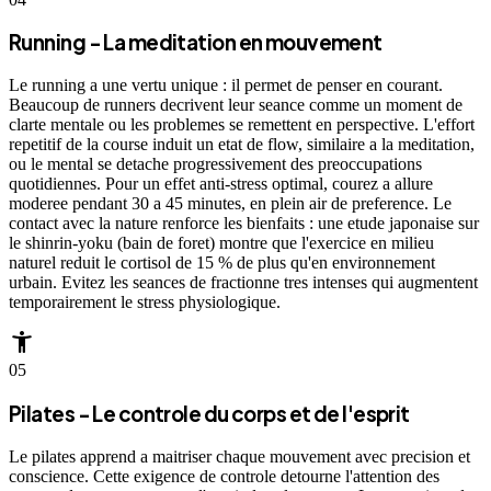
Running - La meditation en mouvement
Le running a une vertu unique : il permet de penser en courant.
Beaucoup de runners decrivent leur seance comme un moment de
clarte mentale ou les problemes se remettent en perspective. L'effort
repetitif de la course induit un etat de flow, similaire a la meditation,
ou le mental se detache progressivement des preoccupations
quotidiennes. Pour un effet anti-stress optimal, courez a allure
moderee pendant 30 a 45 minutes, en plein air de preference. Le
contact avec la nature renforce les bienfaits : une etude japonaise sur
le shinrin-yoku (bain de foret) montre que l'exercice en milieu
naturel reduit le cortisol de 15 % de plus qu'en environnement
urbain. Evitez les seances de fractionne tres intenses qui augmentent
temporairement le stress physiologique.
accessibility_new
05
Pilates - Le controle du corps et de l'esprit
Le pilates apprend a maitriser chaque mouvement avec precision et
conscience. Cette exigence de controle detourne l'attention des