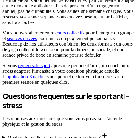
Le modele sans abonnement de Koacher est particulierement adapte
a une demarche anti-stress. Pas de pression d’un engagement
annuel, pas de culpabilite si vous sautez une semaine chargee. Vous
reservez vos seances quand vous en avez besoin, au tarif affiche,
sans frais caches.
Vous pouvez alterner entre
cours collectifs
pour l’energie du groupe
et
seances privees
pour un accompagnement personnalise.
Beaucoup de nos utilisateurs combinent les deux formats : un cours
de yoga collectif le week-end pour la dimension sociale, et une
seance privee de boxe en semaine pour se defouler.
Si vous
reprenez le sport
apres une periode d’arret, un coach anti-
stress adaptera l’intensite a votre condition physique actuelle.
L’
application Koacher
vous permet de trouver et reserver votre
premiere seance en quelques clics.
Questions frequentes sur le sport anti-
stress
Les reponses aux questions que vous vous posez sur l’activite
physique et la gestion du stress.
add
Quel est le meilleur sport pour réduire le stress ?