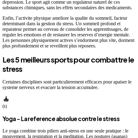
depression. Le sport agit comme un regulateur naturel de ces
substances chimiques, sans les effets secondaires des medicaments.
Enfin, l’activite physique ameliore la qualite du sommeil, facteur
determinant dans la gestion du stress. Un sommeil profond et
reparateur permet au cerveau de consolider les apprentissages, de
reguler les emotions et de restaurer les reserves d’energie mentale.
Les personnes physiquement actives s’endorment plus vite, dorment
plus profondement et se reveillent plus reposees.
Les 5 meilleurs sports pour combattre le
stress
Certaines disciplines sont particulierement efficaces pour apaiser le
systeme nerveux et evacuer la tension accumulee.
self_improvement
01
Yoga - La reference absolue contre le stress
Le yoga combine trois piliers anti-stress en une seule pratique : le
mouvement, la respiration et la meditation. Les postures (asanas)