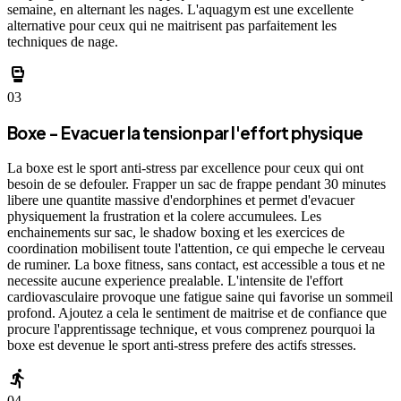
semaine, en alternant les nages. L'aquagym est une excellente
alternative pour ceux qui ne maitrisent pas parfaitement les
techniques de nage.
sports_mma
03
Boxe - Evacuer la tension par l'effort physique
La boxe est le sport anti-stress par excellence pour ceux qui ont
besoin de se defouler. Frapper un sac de frappe pendant 30 minutes
libere une quantite massive d'endorphines et permet d'evacuer
physiquement la frustration et la colere accumulees. Les
enchainements sur sac, le shadow boxing et les exercices de
coordination mobilisent toute l'attention, ce qui empeche le cerveau
de ruminer. La boxe fitness, sans contact, est accessible a tous et ne
necessite aucune experience prealable. L'intensite de l'effort
cardiovasculaire provoque une fatigue saine qui favorise un sommeil
profond. Ajoutez a cela le sentiment de maitrise et de confiance que
procure l'apprentissage technique, et vous comprenez pourquoi la
boxe est devenue le sport anti-stress prefere des actifs stresses.
directions_run
04