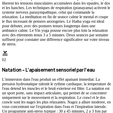
liberent les tensions musculaires accumulees dans les epaules, le dos
et les hanches. Les techniques de respiration (pranayama) activent le
systeme nerveux parasympathique, celui qui commande la
relaxation. La meditation en fin de seance calme le mental et coupe
le flux incessant de pensees anxiogenes. Le Hatha yoga est ideal
pour debuter, avec des postures tenues longtemps dans une
ambiance calme. Le Yin yoga pousse encore plus loin la relaxation
avec des etirements tenus 3 a 5 minutes. Deux seances par semaine
suffisent pour constater une difference significative sur votre niveau
de stress.
pool
02
Natation - L'apaisement sensoriel par l'eau
L'immersion dans l'eau produit un effet apaisant immediat. La
pression hydrostatique ralentit le rythme cardiaque, la temperature de
l'eau detend les muscles et le bruit exterieur est filtre. La natation est
un sport porte, sans impact articulaire, qui permet de se concentrer
uniquement sur le mouvement et la respiration. Le crawl et le dos
crawle sont les nages les plus relaxantes. Nagez a allure moderee, en
vous concentrant sur l'expiration dans l'eau et l'inspiration laterale.
Un programme anti-stress typique : 30 a 45 minutes, 2 a 3 fois par