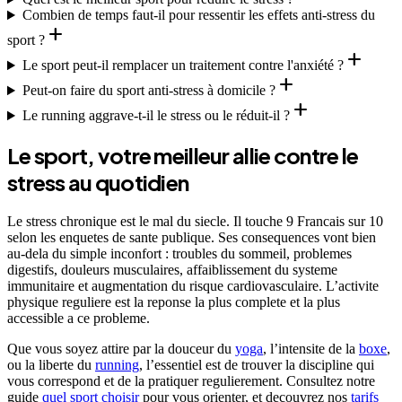
Combien de temps faut-il pour ressentir les effets anti-stress du
add
sport ?
add
Le sport peut-il remplacer un traitement contre l'anxiété ?
add
Peut-on faire du sport anti-stress à domicile ?
add
Le running aggrave-t-il le stress ou le réduit-il ?
Le sport, votre meilleur allie contre le
stress au quotidien
Le stress chronique est le mal du siecle. Il touche 9 Francais sur 10
selon les enquetes de sante publique. Ses consequences vont bien
au-dela du simple inconfort : troubles du sommeil, problemes
digestifs, douleurs musculaires, affaiblissement du systeme
immunitaire et augmentation du risque cardiovasculaire. L’activite
physique reguliere est la reponse la plus complete et la plus
accessible a ce probleme.
Que vous soyez attire par la douceur du
yoga
, l’intensite de la
boxe
,
ou la liberte du
running
, l’essentiel est de trouver la discipline qui
vous correspond et de la pratiquer regulierement. Consultez notre
guide
quel sport choisir
pour vous orienter, et decouvrez nos
tarifs