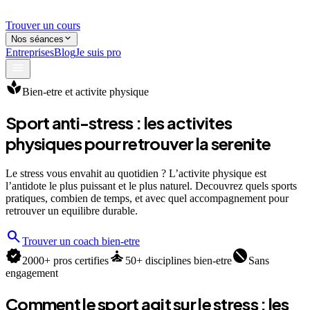
Trouver un cours
Nos séances
Entreprises
Blog
Je suis pro
spa
Bien-etre et activite physique
Sport anti-stress :
les activites
physiques pour retrouver la serenite
Le stress vous envahit au quotidien ? L’activite physique est
l’antidote le plus puissant et le plus naturel. Decouvrez quels sports
pratiques, combien de temps, et avec quel accompagnement pour
retrouver un equilibre durable.
search
Trouver un coach bien-etre
verified
self_improvement
block
2000+ pros certifies
50+ disciplines bien-etre
Sans
engagement
Comment le sport agit sur le stress : les