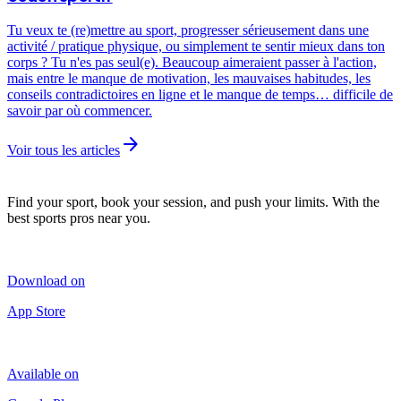
Tu veux te (re)mettre au sport, progresser sérieusement dans une
activité / pratique physique, ou simplement te sentir mieux dans ton
corps ? Tu n'es pas seul(e). Beaucoup aimeraient passer à l'action,
mais entre le manque de motivation, les mauvaises habitudes, les
conseils contradictoires en ligne et le manque de temps… difficile de
savoir par où commencer.
arrow_forward
Voir tous les articles
Find your sport, book your session, and push your limits. With the
best sports pros near you.
Download on
App Store
Available on