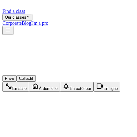
Find a class
Our classes
Corporate
Blog
I'm a pro
verified
shield
reviews
Privé
Collectif
fitness_center
home
park
videocam
En salle
À domicile
En extérieur
En ligne
CV
Clara V.