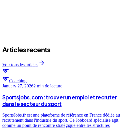
arrow_forward
arrow_forward
arrow_forward
Articles recents
arrow_forward
Voir tous les articles
sports
sports
Coaching
January 27, 2026
2 min
de lecture
Sportsjobs.com : trouver un emploi et recruter
dans le secteur du sport
SportsJobs.fr est une plateforme de référence en France dédiée au
recrutement dans l'industrie du sport. Ce Jobboard spécialisé agit
comme un point de rencontre stratégique entre les structures