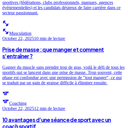
sportives (fédérations, clubs professionnels, marques, agences
événementielles) et les candidats désireux de faire carrière dans ce
secteur passionnant.
fitness_center
fitness_center
Musculation
October 22, 2025
10 min
de lecture
Prise de masse : que manger et comment
s'entraîner ?
Gagner du muscle sans prendre trop de gras, voilà le défi de tous les
sportifs qui se lancent dans une prise de masse. Trop souvent, cette
phase est confondue avec une permission de "tout manger", ce qui
se traduit par un gain de graisse difficile à éliminer ensuite.
sports
sports
Coaching
October 22, 2025
12 min
de lecture
10 avantages d'une séance de sport avec un
coach sportif