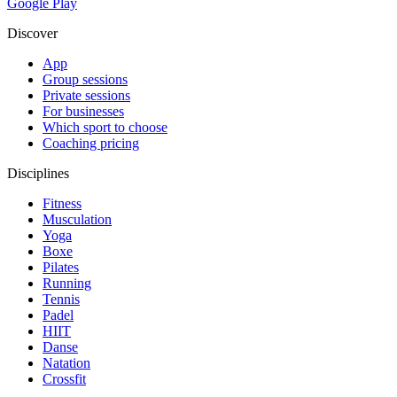
Google Play
Discover
App
Group sessions
Private sessions
For businesses
Which sport to choose
Coaching pricing
Disciplines
Fitness
Musculation
Yoga
Boxe
Pilates
Running
Tennis
Padel
HIIT
Danse
Natation
Crossfit