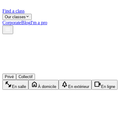
Find a class
Our classes
Corporate
Blog
I'm a pro
verified
shield
reviews
Privé
Collectif
fitness_center
home
park
videocam
En salle
À domicile
En extérieur
En ligne