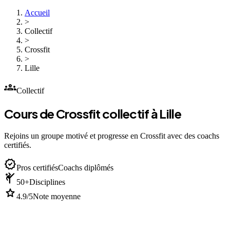
Accueil
>
Collectif
>
Crossfit
>
Lille
groups
Collectif
Cours de Crossfit collectif à Lille
Rejoins un groupe motivé et progresse en Crossfit avec des coachs
certifiés.
verified
Pros certifiés
Coachs diplômés
sports_martial_arts
50+
Disciplines
star
4.9/5
Note moyenne