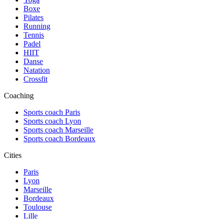
Boxe
Pilates
Running
Tennis
Padel
HIIT
Danse
Natation
Crossfit
Coaching
Sports coach Paris
Sports coach Lyon
Sports coach Marseille
Sports coach Bordeaux
Cities
Paris
Lyon
Marseille
Bordeaux
Toulouse
Lille