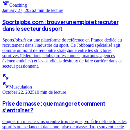
sports
Coaching
January 27, 2026
2 min
de lecture
Sportsjobs.com : trouver un emploi et recruter
dans le secteur du sport
SportsJobs.fr est une plateforme de référence en France dédiée au
recrutement dans l'industrie du sport. Ce Jobboard spécialisé agit
comme un point de rencontre stratégique entre les structures
sportives (fédérations, clubs professionnels, marques, agences
événementielles) et les candidats désireux de faire carrière dans ce
secteur passionnant.
fitness_center
fitness_center
Musculation
October 22, 2025
10 min
de lecture
Prise de masse : que manger et comment
s'entraîner ?
Gagner du muscle sans prendre trop de gras, voilà le défi de tous les
sportifs qui se lancent dans une prise de masse. Trop souvent, cette