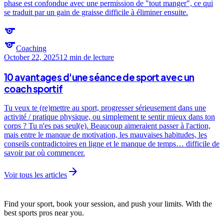
phase est confondue avec une permission de "tout manger", ce qui
se traduit par un gain de graisse difficile à éliminer ensuite.
sports
sports
Coaching
October 22, 2025
12 min
de lecture
10 avantages d'une séance de sport avec un
coach sportif
Tu veux te (re)mettre au sport, progresser sérieusement dans une
activité / pratique physique, ou simplement te sentir mieux dans ton
corps ? Tu n'es pas seul(e). Beaucoup aimeraient passer à l'action,
mais entre le manque de motivation, les mauvaises habitudes, les
conseils contradictoires en ligne et le manque de temps… difficile de
savoir par où commencer.
arrow_forward
Voir tous les articles
Find your sport, book your session, and push your limits. With the
best sports pros near you.