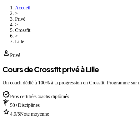
Accueil
>
Privé
>
Crossfit
>
Lille
person
Privé
Cours de Crossfit privé à Lille
Un coach dédié à 100% à ta progression en Crossfit. Programme sur 
verified
Pros certifiés
Coachs diplômés
sports_martial_arts
50+
Disciplines
star
4.9/5
Note moyenne