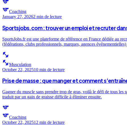
sports
sports
Coaching
January 27, 2026
2 min
de lecture
Sportsjobs.com : trouver un emploi et recruter dans
SportsJobs.fr est une plateforme de référence en France dédiée au recr
(fédérations, clubs professionnels, marques, agences événementielles) e
fitness_center
fitness_center
Musculation
October 22, 2025
10 min
de lecture
Prise de masse : que manger et comment s'entraîne
Gagner du muscle sans prendre trop de gras, voilà le défi de tous les 
traduit par un gain de graisse difficile à éliminer ensuite.
sports
sports
Coaching
October 22, 2025
12 min
de lecture