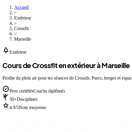
Accueil
>
Extérieur
>
Crossfit
>
Marseille
park
Extérieur
Cours de Crossfit en extérieur à Marseille
Profite du plein air pour tes séances de Crossfit. Parcs, berges et espac
verified
Pros certifiés
Coachs diplômés
sports_martial_arts
50+
Disciplines
star
4.9/5
Note moyenne