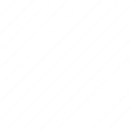
ional
en bord de mer
ivele