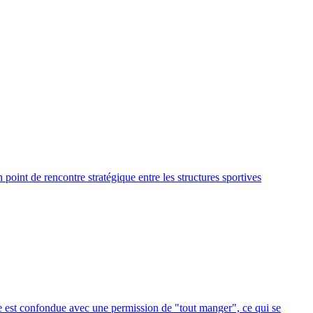
point de rencontre stratégique entre les structures sportives
ase est confondue avec une permission de "tout manger", ce qui se