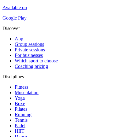
Available on
Google Play
Discover
App
Group sessions
Private sessions
For businesses
Which sport to choose
Coaching pricing
Disciplines
Fitness
Musculation
Yoga
Boxe
Pilates
Running
Tennis
Padel
HIIT
Danse