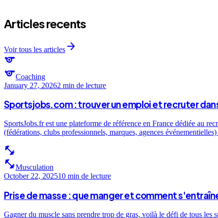
Articles recents
arrow_forward
Voir tous les articles
sports
sports
Coaching
January 27, 2026
2 min
de lecture
Sportsjobs.com : trouver un emploi et recruter dans
SportsJobs.fr est une plateforme de référence en France dédiée au recr
(fédérations, clubs professionnels, marques, agences événementielles) e
fitness_center
fitness_center
Musculation
October 22, 2025
10 min
de lecture
Prise de masse : que manger et comment s'entraîne
Gagner du muscle sans prendre trop de gras, voilà le défi de tous les 