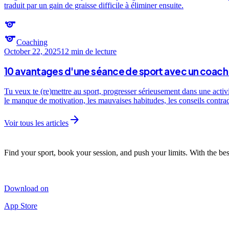
traduit par un gain de graisse difficile à éliminer ensuite.
sports
sports
Coaching
October 22, 2025
12 min
de lecture
10 avantages d'une séance de sport avec un coach 
Tu veux te (re)mettre au sport, progresser sérieusement dans une activ
le manque de motivation, les mauvaises habitudes, les conseils contra
arrow_forward
Voir tous les articles
Find your sport, book your session, and push your limits. With the bes
Download on
App Store