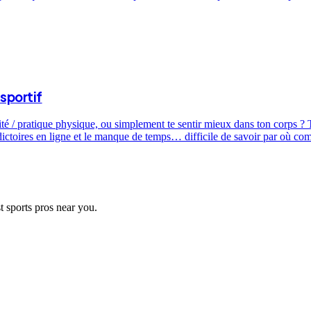
sportif
ité / pratique physique, ou simplement te sentir mieux dans ton corps ? T
dictoires en ligne et le manque de temps… difficile de savoir par où c
t sports pros near you.