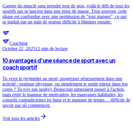
Gagner du muscle sans prendre trop de gras, voilà le défi de tous les
sportifs qui se lancent dans une prise de masse. Trop souvent, cette
phase est confondue avec une permission de "tout manger", ce qui
se traduit par un gain de graisse difficile à éliminer ensuite.
sports
sports
Coaching
October 22, 2025
12 min
de lecture
10 avantages d'une séance de sport avec un
coach sportif
Tu veux te (re)mettre au sport, progresser sérieusement dans une
activité / pratique physique, ou simplement te sentir mieux dans ton
corps ? Tu n'es pas seul(e). Beaucoup aimeraient passer à l'action,
mais entre le manque de motivation, les mauvaises habitudes, les
conseils contradictoires en ligne et le manque de temps… difficile de
savoir par où commencer.
arrow_forward
Voir tous les articles