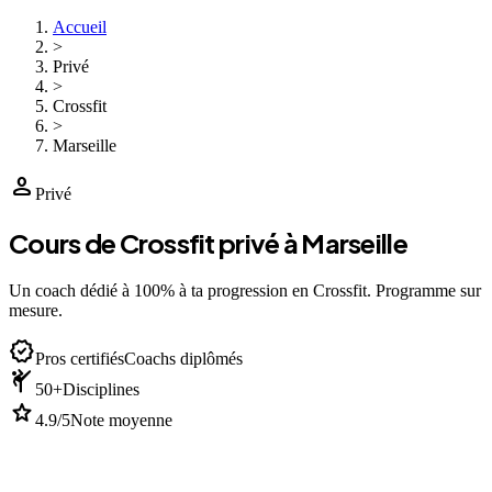
Accueil
>
Privé
>
Crossfit
>
Marseille
person
Privé
Cours de Crossfit privé à Marseille
Un coach dédié à 100% à ta progression en Crossfit. Programme sur
mesure.
verified
Pros certifiés
Coachs diplômés
sports_martial_arts
50+
Disciplines
star
4.9/5
Note moyenne