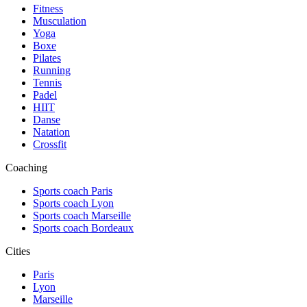
Fitness
Musculation
Yoga
Boxe
Pilates
Running
Tennis
Padel
HIIT
Danse
Natation
Crossfit
Coaching
Sports coach Paris
Sports coach Lyon
Sports coach Marseille
Sports coach Bordeaux
Cities
Paris
Lyon
Marseille