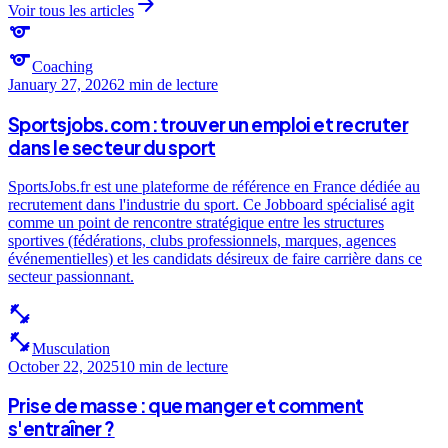
arrow_forward
Voir tous les articles
sports
sports
Coaching
January 27, 2026
2 min
de lecture
Sportsjobs.com : trouver un emploi et recruter
dans le secteur du sport
SportsJobs.fr est une plateforme de référence en France dédiée au
recrutement dans l'industrie du sport. Ce Jobboard spécialisé agit
comme un point de rencontre stratégique entre les structures
sportives (fédérations, clubs professionnels, marques, agences
événementielles) et les candidats désireux de faire carrière dans ce
secteur passionnant.
fitness_center
fitness_center
Musculation
October 22, 2025
10 min
de lecture
Prise de masse : que manger et comment
s'entraîner ?