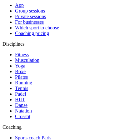
App
Group sessions
Private sessions
For businesses
Which sport to choose
Coaching pricing
Disciplines
Fitness
Musculation
Yoga
Boxe
Pilates
Running
Tennis
Padel
HIIT
Danse
Natation
Crossfit
Coaching
Sports coach Paris