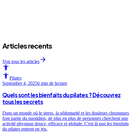
arrow_forward
Articles recents
arrow_forward
Voir tous les articles
accessibility_new
accessibility_new
Pilates
September 4, 2025
6 min
de lecture
Quels sont les bienfaits du pilates ? Découvrez
tous les secrets
Dans un monde où le stress, la sédentarité et les douleurs chroniques
font partie du quotidien, de plus en plus de personnes cherchent une
activité physique douce, efficace et globale. C'est là que les bienfaits
du pilates entrent en jeu.