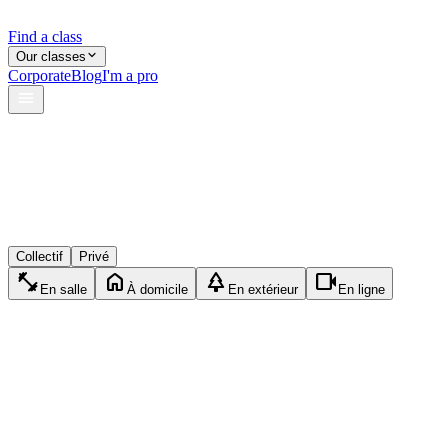
Find a class
Our classes
Corporate
Blog
I'm a pro
verified
lock
event_available
Collectif
Privé
fitness_center
home
park
videocam
En salle
À domicile
En extérieur
En ligne
accessibility_new
Privé
Pilates
45min