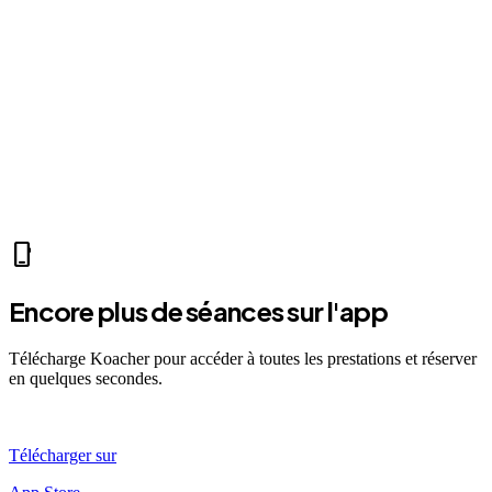
park
Mer 07:30
Ven 12:00
Dim 08:00
MP
Marc P.
self_improvement
sports_mma
fitness_center
directions_run
sports_tennis
sports_tennis
local_fire_department
music_note
pool
exercise
fitness_center
accessibility_new
phone_iphone
Encore plus de séances sur l'app
Télécharge Koacher pour accéder à toutes les prestations et réserver
en quelques secondes.
Télécharger sur