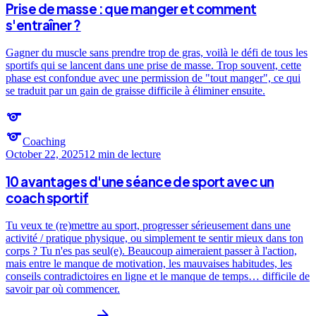
Prise de masse : que manger et comment
s'entraîner ?
Gagner du muscle sans prendre trop de gras, voilà le défi de tous les
sportifs qui se lancent dans une prise de masse. Trop souvent, cette
phase est confondue avec une permission de "tout manger", ce qui
se traduit par un gain de graisse difficile à éliminer ensuite.
sports
sports
Coaching
October 22, 2025
12 min
de lecture
10 avantages d'une séance de sport avec un
coach sportif
Tu veux te (re)mettre au sport, progresser sérieusement dans une
activité / pratique physique, ou simplement te sentir mieux dans ton
corps ? Tu n'es pas seul(e). Beaucoup aimeraient passer à l'action,
mais entre le manque de motivation, les mauvaises habitudes, les
conseils contradictoires en ligne et le manque de temps… difficile de
savoir par où commencer.
arrow_forward