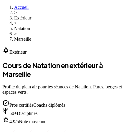
Accueil
>
Extérieur
>
Natation
>
Marseille
park
Extérieur
Cours de Natation en extérieur à
Marseille
Profite du plein air pour tes séances de Natation. Parcs, berges et
espaces verts.
verified
Pros certifiés
Coachs diplômés
sports_martial_arts
50+
Disciplines
star
4.9/5
Note moyenne