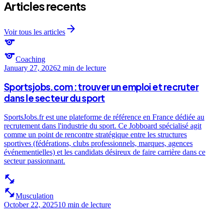
Articles recents
arrow_forward
Voir tous les articles
sports
sports
Coaching
January 27, 2026
2 min
de lecture
Sportsjobs.com : trouver un emploi et recruter
dans le secteur du sport
SportsJobs.fr est une plateforme de référence en France dédiée au
recrutement dans l'industrie du sport. Ce Jobboard spécialisé agit
comme un point de rencontre stratégique entre les structures
sportives (fédérations, clubs professionnels, marques, agences
événementielles) et les candidats désireux de faire carrière dans ce
secteur passionnant.
fitness_center
fitness_center
Musculation
October 22, 2025
10 min
de lecture