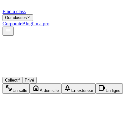
Find a class
Our classes
Corporate
Blog
I'm a pro
verified
lock
event_available
Collectif
Privé
fitness_center
home
park
videocam
En salle
À domicile
En extérieur
En ligne
self_improvement
Privé
Yoga
1h15