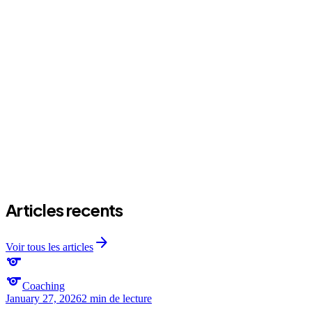
expand_more
Peut-on annuler ou reporter une séance ?
Articles recents
arrow_forward
Voir tous les articles
sports
sports
Coaching
January 27, 2026
2 min
de lecture