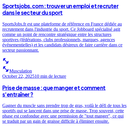
Sportsjobs.com : trouver un emploi et recruter
dans le secteur du sport
SportsJobs.fr est une plateforme de référence en France dédiée au
recrutement dans l'industrie du sport. Ce Jobboard spécialisé agit
comme un point de rencontre stratégique entre les structures
sportives (fédérations, clubs professionnels, marques, agences
événementielles) et les candidats désireux de faire carrière dans ce
secteur passionnant.
fitness_center
fitness_center
Musculation
October 22, 2025
10 min
de lecture
Prise de masse : que manger et comment
s'entraîner ?
Gagner du muscle sans prendre trop de gras, voilà le défi de tous les
sportifs qui se lancent dans une prise de masse. Trop souvent, cette
phase est confondue avec une permission de "tout manger", ce qui
se traduit par un gain de graisse difficile à éliminer ensuite.