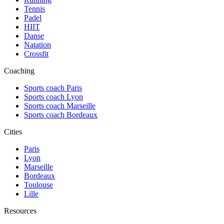
Tennis
Padel
HIIT
Danse
Natation
Crossfit
Coaching
Sports coach Paris
Sports coach Lyon
Sports coach Marseille
Sports coach Bordeaux
Cities
Paris
Lyon
Marseille
Bordeaux
Toulouse
Lille
Resources