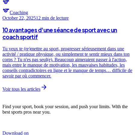
sports
sports
Coaching
October 22, 2025
12 min
de lecture
10 avantages d'une séance de sport avec un
coach sportif
Tu veux te (re)mettre au sport, progresser sérieusement dans une
activité / pratique physique, ou simplement te sentir mieux dans ton
corps ? Tu n'es pas seul(e). Beaucoup aimeraient passer à l'action,
mais entre le manque de motivation, les mauvaises habitudes, les
conseils contradictoires en ligne et le manque de temps… difficile de
savoir par où commencer.
arrow_forward
Voir tous les articles
Find your sport, book your session, and push your limits. With the
best sports pros near you.
Download on