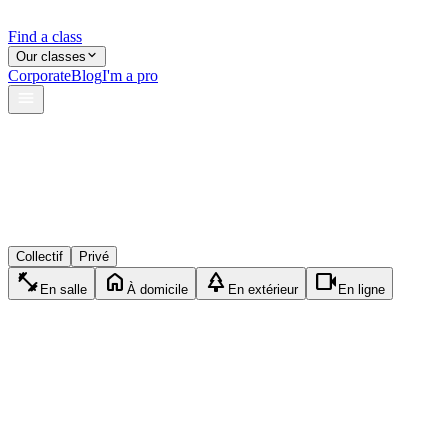
Find a class
Our classes
Corporate
Blog
I'm a pro
verified
lock
event_available
Collectif
Privé
fitness_center
home
park
videocam
En salle
À domicile
En extérieur
En ligne
exercise
Privé
Crossfit
1h15