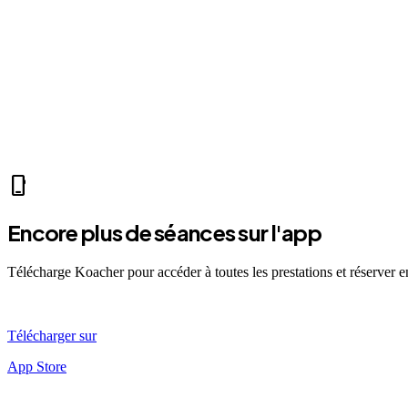
park
Mer 07:30
Ven 12:00
Dim 08:00
SY
Sarah Y.
self_improvement
sports_mma
fitness_center
accessibility_new
directions_run
sports_tennis
sports_
phone_iphone
Encore plus de séances sur l'app
Télécharge Koacher pour accéder à toutes les prestations et réserver 
Télécharger sur
App Store