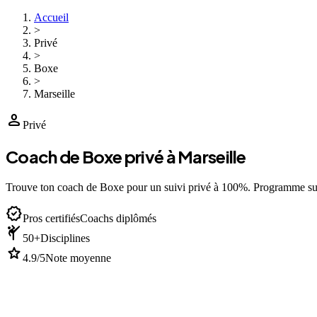
Accueil
>
Privé
>
Boxe
>
Marseille
person
Privé
Coach de Boxe privé à Marseille
Trouve ton coach de Boxe pour un suivi privé à 100%. Programme su
verified
Pros certifiés
Coachs diplômés
sports_martial_arts
50+
Disciplines
star
4.9/5
Note moyenne