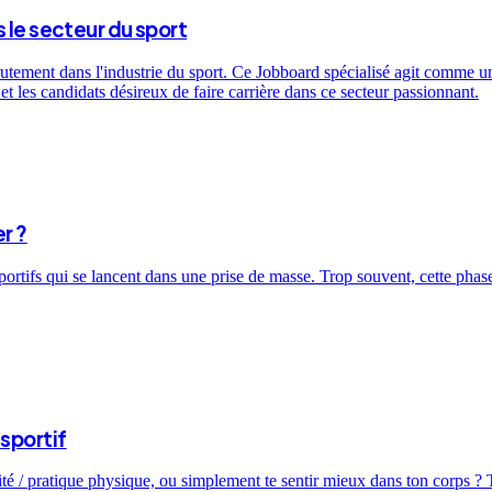
 le secteur du sport
utement dans l'industrie du sport. Ce Jobboard spécialisé agit comme un 
t les candidats désireux de faire carrière dans ce secteur passionnant.
r ?
sportifs qui se lancent dans une prise de masse. Trop souvent, cette ph
sportif
ité / pratique physique, ou simplement te sentir mieux dans ton corps ? T