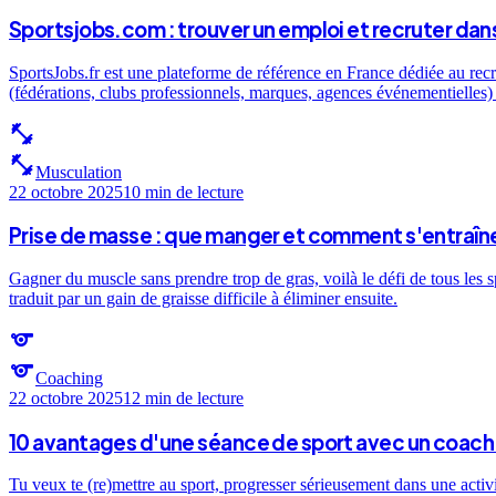
Sportsjobs.com : trouver un emploi et recruter dans
SportsJobs.fr est une plateforme de référence en France dédiée au recr
(fédérations, clubs professionnels, marques, agences événementielles) e
fitness_center
fitness_center
Musculation
22 octobre 2025
10 min
de lecture
Prise de masse : que manger et comment s'entraîne
Gagner du muscle sans prendre trop de gras, voilà le défi de tous les 
traduit par un gain de graisse difficile à éliminer ensuite.
sports
sports
Coaching
22 octobre 2025
12 min
de lecture
10 avantages d'une séance de sport avec un coach 
Tu veux te (re)mettre au sport, progresser sérieusement dans une activ