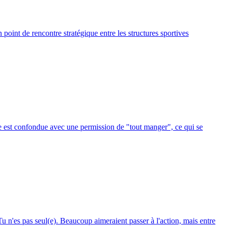
point de rencontre stratégique entre les structures sportives
ase est confondue avec une permission de "tout manger", ce qui se
u n'es pas seul(e). Beaucoup aimeraient passer à l'action, mais entre