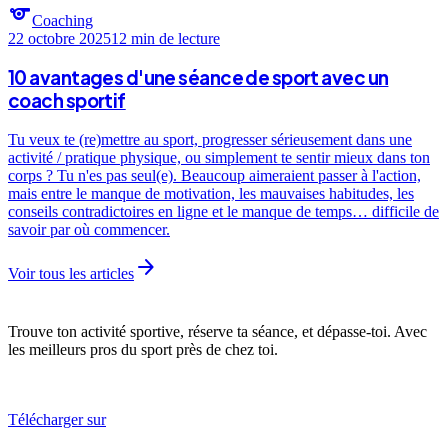
sports
Coaching
22 octobre 2025
12 min
de lecture
10 avantages d'une séance de sport avec un
coach sportif
Tu veux te (re)mettre au sport, progresser sérieusement dans une
activité / pratique physique, ou simplement te sentir mieux dans ton
corps ? Tu n'es pas seul(e). Beaucoup aimeraient passer à l'action,
mais entre le manque de motivation, les mauvaises habitudes, les
conseils contradictoires en ligne et le manque de temps… difficile de
savoir par où commencer.
arrow_forward
Voir tous les articles
Trouve ton activité sportive, réserve ta séance, et dépasse-toi. Avec
les meilleurs pros du sport près de chez toi.
Télécharger sur