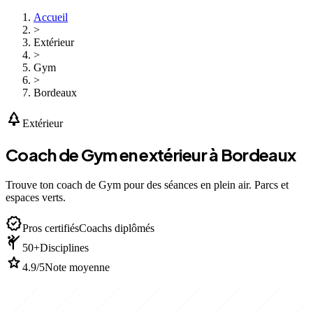
Accueil
>
Extérieur
>
Gym
>
Bordeaux
park
Extérieur
Coach de Gym en extérieur à Bordeaux
Trouve ton coach de Gym pour des séances en plein air. Parcs et
espaces verts.
verified
Pros certifiés
Coachs diplômés
sports_martial_arts
50+
Disciplines
star
4.9/5
Note moyenne