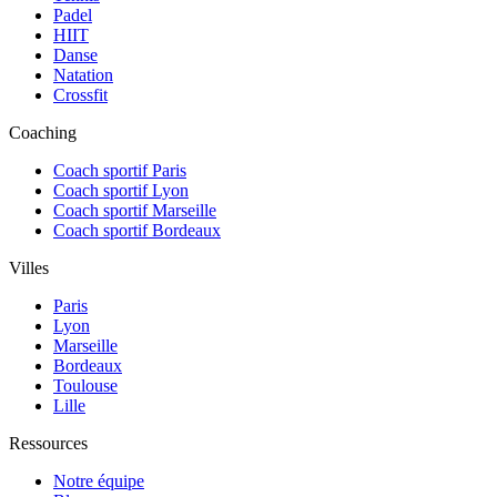
Padel
HIIT
Danse
Natation
Crossfit
Coaching
Coach sportif Paris
Coach sportif Lyon
Coach sportif Marseille
Coach sportif Bordeaux
Villes
Paris
Lyon
Marseille
Bordeaux
Toulouse
Lille
Ressources
Notre équipe