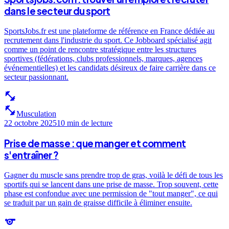
dans le secteur du sport
SportsJobs.fr est une plateforme de référence en France dédiée au
recrutement dans l'industrie du sport. Ce Jobboard spécialisé agit
comme un point de rencontre stratégique entre les structures
sportives (fédérations, clubs professionnels, marques, agences
événementielles) et les candidats désireux de faire carrière dans ce
secteur passionnant.
fitness_center
fitness_center
Musculation
22 octobre 2025
10 min
de lecture
Prise de masse : que manger et comment
s'entraîner ?
Gagner du muscle sans prendre trop de gras, voilà le défi de tous les
sportifs qui se lancent dans une prise de masse. Trop souvent, cette
phase est confondue avec une permission de "tout manger", ce qui
se traduit par un gain de graisse difficile à éliminer ensuite.
sports