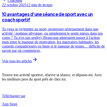
Coaching
22 octobre 2025
12 min
de lecture
10 avantages d'une séance de sport avec un
coach sportif
Tu veux te (re)mettre au sport, progresser sérieusement dans une
activité / pratique physique, ou simplement te sentir mieux dans ton
corps ? Tu n'es pas seul(e). Beaucoup aimeraient passer à l'action,
mais entre le manque de motivation, les mauvaises habitudes, les
conseils contradictoires en ligne et le manque de temps… difficile de
savoir par où commencer.
arrow_forward
Voir tous les articles
Trouve ton activité sportive, réserve ta séance, et dépasse-toi. Avec
les meilleurs pros du sport près de chez toi.
Télécharger sur
App Store