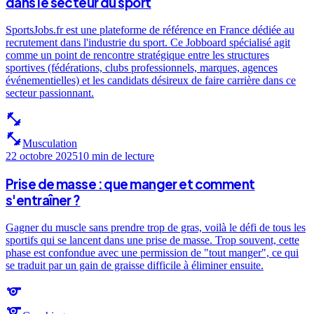
dans le secteur du sport
SportsJobs.fr est une plateforme de référence en France dédiée au
recrutement dans l'industrie du sport. Ce Jobboard spécialisé agit
comme un point de rencontre stratégique entre les structures
sportives (fédérations, clubs professionnels, marques, agences
événementielles) et les candidats désireux de faire carrière dans ce
secteur passionnant.
fitness_center
fitness_center
Musculation
22 octobre 2025
10 min
de lecture
Prise de masse : que manger et comment
s'entraîner ?
Gagner du muscle sans prendre trop de gras, voilà le défi de tous les
sportifs qui se lancent dans une prise de masse. Trop souvent, cette
phase est confondue avec une permission de "tout manger", ce qui
se traduit par un gain de graisse difficile à éliminer ensuite.
sports
sports