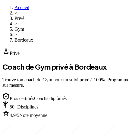
Accueil
>
Privé
>
Gym
>
Bordeaux
person
Privé
Coach de Gym privé à Bordeaux
Trouve ton coach de Gym pour un suivi privé à 100%. Programme
sur mesure.
verified
Pros certifiés
Coachs diplômés
sports_martial_arts
50+
Disciplines
star
4.9/5
Note moyenne