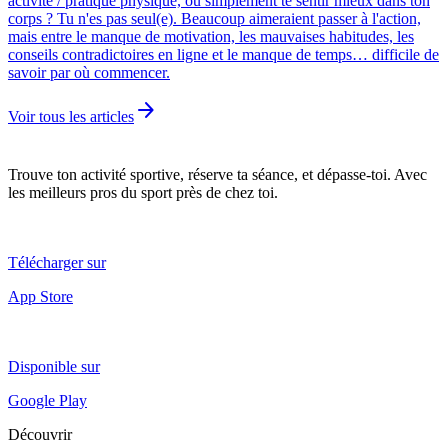
activité / pratique physique, ou simplement te sentir mieux dans ton
corps ? Tu n'es pas seul(e). Beaucoup aimeraient passer à l'action,
mais entre le manque de motivation, les mauvaises habitudes, les
conseils contradictoires en ligne et le manque de temps… difficile de
savoir par où commencer.
arrow_forward
Voir tous les articles
Trouve ton activité sportive, réserve ta séance, et dépasse-toi. Avec
les meilleurs pros du sport près de chez toi.
Télécharger sur
App Store
Disponible sur
Google Play
Découvrir