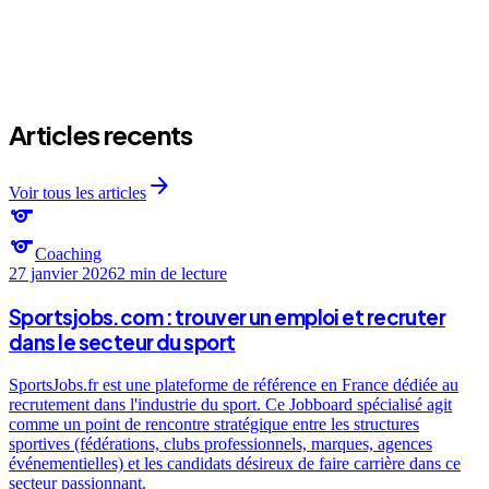
Articles recents
arrow_forward
Voir tous les articles
sports
sports
Coaching
27 janvier 2026
2 min
de lecture
Sportsjobs.com : trouver un emploi et recruter
dans le secteur du sport
SportsJobs.fr est une plateforme de référence en France dédiée au
recrutement dans l'industrie du sport. Ce Jobboard spécialisé agit
comme un point de rencontre stratégique entre les structures
sportives (fédérations, clubs professionnels, marques, agences
événementielles) et les candidats désireux de faire carrière dans ce
secteur passionnant.