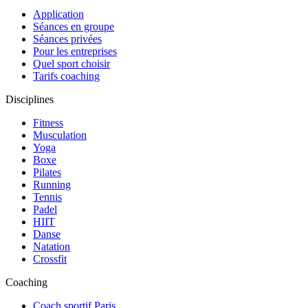
Application
Séances en groupe
Séances privées
Pour les entreprises
Quel sport choisir
Tarifs coaching
Disciplines
Fitness
Musculation
Yoga
Boxe
Pilates
Running
Tennis
Padel
HIIT
Danse
Natation
Crossfit
Coaching
Coach sportif Paris