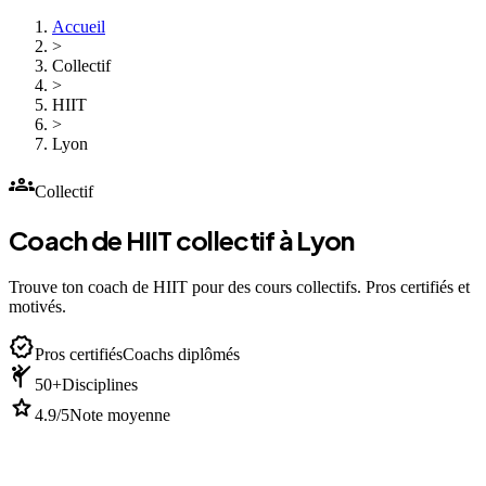
Accueil
>
Collectif
>
HIIT
>
Lyon
groups
Collectif
Coach de HIIT collectif à Lyon
Trouve ton coach de HIIT pour des cours collectifs. Pros certifiés et
motivés.
verified
Pros certifiés
Coachs diplômés
sports_martial_arts
50+
Disciplines
star
4.9/5
Note moyenne