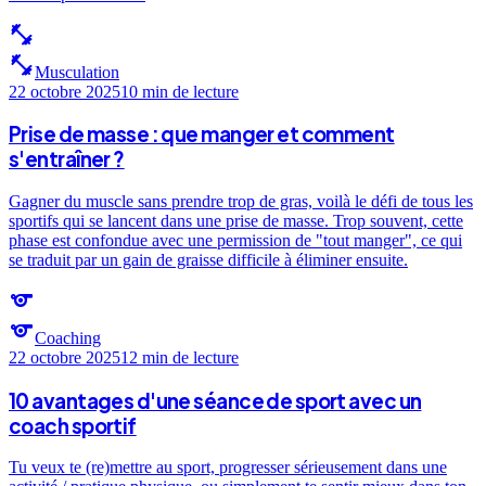
fitness_center
fitness_center
Musculation
22 octobre 2025
10 min
de lecture
Prise de masse : que manger et comment
s'entraîner ?
Gagner du muscle sans prendre trop de gras, voilà le défi de tous les
sportifs qui se lancent dans une prise de masse. Trop souvent, cette
phase est confondue avec une permission de "tout manger", ce qui
se traduit par un gain de graisse difficile à éliminer ensuite.
sports
sports
Coaching
22 octobre 2025
12 min
de lecture
10 avantages d'une séance de sport avec un
coach sportif
Tu veux te (re)mettre au sport, progresser sérieusement dans une