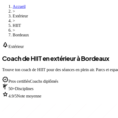
Accueil
>
Extérieur
>
HIIT
>
Bordeaux
park
Extérieur
Coach de HIIT en extérieur à Bordeaux
Trouve ton coach de HIIT pour des séances en plein air. Parcs et espac
verified
Pros certifiés
Coachs diplômés
sports_martial_arts
50+
Disciplines
star
4.9/5
Note moyenne