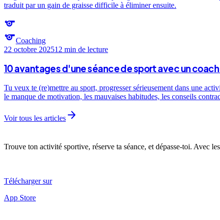
traduit par un gain de graisse difficile à éliminer ensuite.
sports
sports
Coaching
22 octobre 2025
12 min
de lecture
10 avantages d'une séance de sport avec un coach 
Tu veux te (re)mettre au sport, progresser sérieusement dans une activ
le manque de motivation, les mauvaises habitudes, les conseils contra
arrow_forward
Voir tous les articles
Trouve ton activité sportive, réserve ta séance, et dépasse-toi. Avec les
Télécharger sur
App Store