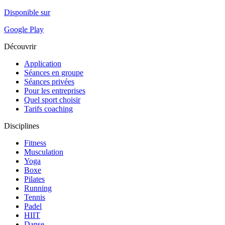
Disponible sur
Google Play
Découvrir
Application
Séances en groupe
Séances privées
Pour les entreprises
Quel sport choisir
Tarifs coaching
Disciplines
Fitness
Musculation
Yoga
Boxe
Pilates
Running
Tennis
Padel
HIIT
Danse