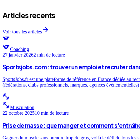
Articles recents
arrow_forward
Voir tous les articles
sports
sports
Coaching
27 janvier 2026
2 min
de lecture
Sportsjobs.com : trouver un emploi et recruter dans
SportsJobs.fr est une plateforme de référence en France dédiée au recr
(fédérations, clubs professionnels, marques, agences événementielles) e
fitness_center
fitness_center
Musculation
22 octobre 2025
10 min
de lecture
Prise de masse : que manger et comment s'entraîne
Gagner du muscle sans prendre trop de gras, voilà le défi de tous les 