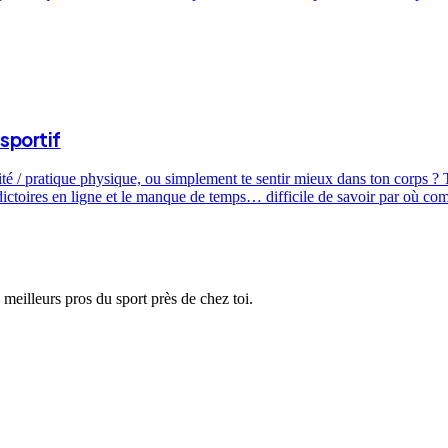
sportif
ité / pratique physique, ou simplement te sentir mieux dans ton corps ? T
dictoires en ligne et le manque de temps… difficile de savoir par où c
 meilleurs pros du sport près de chez toi.