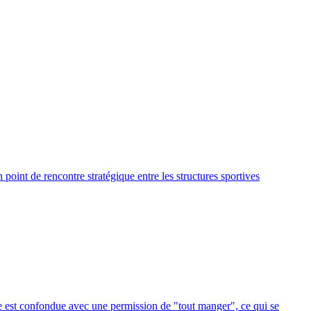
point de rencontre stratégique entre les structures sportives
ase est confondue avec une permission de "tout manger", ce qui se