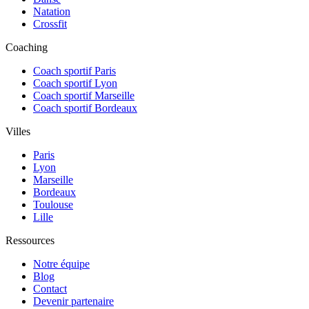
Natation
Crossfit
Coaching
Coach sportif Paris
Coach sportif Lyon
Coach sportif Marseille
Coach sportif Bordeaux
Villes
Paris
Lyon
Marseille
Bordeaux
Toulouse
Lille
Ressources
Notre équipe
Blog
Contact
Devenir partenaire