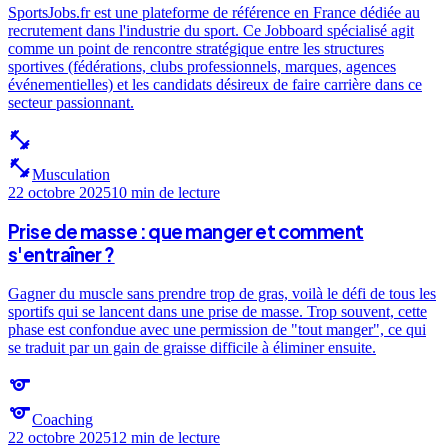
SportsJobs.fr est une plateforme de référence en France dédiée au
recrutement dans l'industrie du sport. Ce Jobboard spécialisé agit
comme un point de rencontre stratégique entre les structures
sportives (fédérations, clubs professionnels, marques, agences
événementielles) et les candidats désireux de faire carrière dans ce
secteur passionnant.
fitness_center
fitness_center
Musculation
22 octobre 2025
10 min
de lecture
Prise de masse : que manger et comment
s'entraîner ?
Gagner du muscle sans prendre trop de gras, voilà le défi de tous les
sportifs qui se lancent dans une prise de masse. Trop souvent, cette
phase est confondue avec une permission de "tout manger", ce qui
se traduit par un gain de graisse difficile à éliminer ensuite.
sports
sports
Coaching
22 octobre 2025
12 min
de lecture