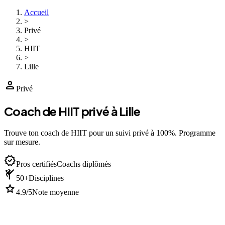
Accueil
>
Privé
>
HIIT
>
Lille
person
Privé
Coach de HIIT privé à Lille
Trouve ton coach de HIIT pour un suivi privé à 100%. Programme
sur mesure.
verified
Pros certifiés
Coachs diplômés
sports_martial_arts
50+
Disciplines
star
4.9/5
Note moyenne