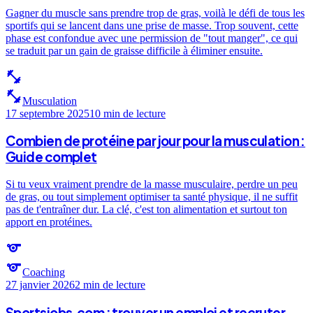
Gagner du muscle sans prendre trop de gras, voilà le défi de tous les
sportifs qui se lancent dans une prise de masse. Trop souvent, cette
phase est confondue avec une permission de "tout manger", ce qui
se traduit par un gain de graisse difficile à éliminer ensuite.
fitness_center
fitness_center
Musculation
17 septembre 2025
10 min
de lecture
Combien de protéine par jour pour la musculation :
Guide complet
Si tu veux vraiment prendre de la masse musculaire, perdre un peu
de gras, ou tout simplement optimiser ta santé physique, il ne suffit
pas de t'entraîner dur. La clé, c'est ton alimentation et surtout ton
apport en protéines.
sports
sports
Coaching
27 janvier 2026
2 min
de lecture
Sportsjobs.com : trouver un emploi et recruter