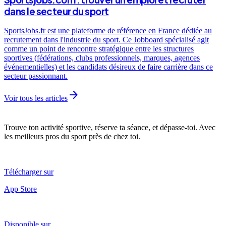
dans le secteur du sport
SportsJobs.fr est une plateforme de référence en France dédiée au
recrutement dans l'industrie du sport. Ce Jobboard spécialisé agit
comme un point de rencontre stratégique entre les structures
sportives (fédérations, clubs professionnels, marques, agences
événementielles) et les candidats désireux de faire carrière dans ce
secteur passionnant.
arrow_forward
Voir tous les articles
Trouve ton activité sportive, réserve ta séance, et dépasse-toi. Avec
les meilleurs pros du sport près de chez toi.
Télécharger sur
App Store
Disponible sur