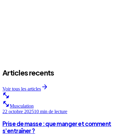
expand_more
Il y a combien de personnes dans le cours ?
expand_more
J'attends quoi comme resultats apres un mois ?
Articles recents
arrow_forward
Voir tous les articles
fitness_center
fitness_center
Musculation
22 octobre 2025
10 min
de lecture
Prise de masse : que manger et comment
s'entraîner ?