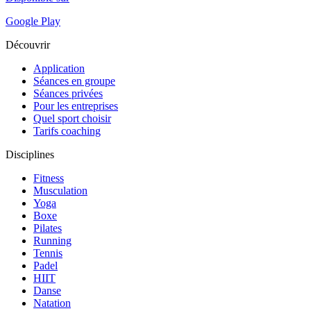
Google Play
Découvrir
Application
Séances en groupe
Séances privées
Pour les entreprises
Quel sport choisir
Tarifs coaching
Disciplines
Fitness
Musculation
Yoga
Boxe
Pilates
Running
Tennis
Padel
HIIT
Danse
Natation