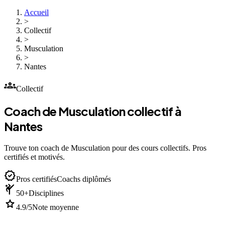
Accueil
>
Collectif
>
Musculation
>
Nantes
groups
Collectif
Coach de Musculation collectif à
Nantes
Trouve ton coach de Musculation pour des cours collectifs. Pros
certifiés et motivés.
verified
Pros certifiés
Coachs diplômés
sports_martial_arts
50+
Disciplines
star
4.9/5
Note moyenne