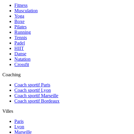
Fitness
Musculation
Yoga
Boxe
Pilates
Running
Tennis
Padel
HIIT
Danse
Natation
Crossfit
Coaching
Coach sportif Paris
Coach sportif Lyon
Coach sportif Marseille
Coach sportif Bordeaux
Villes
Paris
Lyon
Marseille