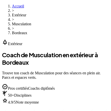
Accueil
>
Extérieur
>
Musculation
>
Bordeaux
park
Extérieur
Coach de Musculation en extérieur à
Bordeaux
Trouve ton coach de Musculation pour des séances en plein air.
Parcs et espaces verts.
verified
Pros certifiés
Coachs diplômés
sports_martial_arts
50+
Disciplines
star
4.9/5
Note moyenne