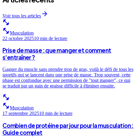
arrow_forward
Voir tous les articles
fitness_center
fitness_center
Musculation
22 octobre 2025
10 min
de lecture
Prise de masse : que manger et comment
s'entraîner ?
Gagner du muscle sans prendre trop de gras, voilà le défi de tous les
sportifs qui se lancent dans une prise de masse. Trop souvent, cette
phase est confondue avec une permission de "tout manger", ce qui
se traduit par un gain de graisse difficile à éliminer ensuite.
fitness_center
fitness_center
Musculation
17 septembre 2025
10 min
de lecture
Combien de protéine par jour pour la musculation :
Guide complet