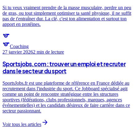
Si tu veux vraiment prendre de la masse musculaire, perdre un peu
de gras, ou tout simplement optimiser ta santé physique, il ne suffit
pas de t'entraîner dur. La clé, c'est ton alimentation et surtout ton
apport en protéines.
sports
sports
Coaching
27 janvier 2026
2 min
de lecture
Sportsjobs.com : trouver un emploi et recruter
dans le secteur du sport
SportsJobs.fr est une plateforme de référence en France dédiée au
recrutement dans l'industrie du sport. Ce Jobboard spécialisé agit
comme un point de rencontre stratégique entre les structures
sportives (fédérations, clubs professionnels, marques, agences
événementielles) et les candidats désireux de faire carrière dans ce
secteur passionnant.
arrow_forward
Voir tous les articles