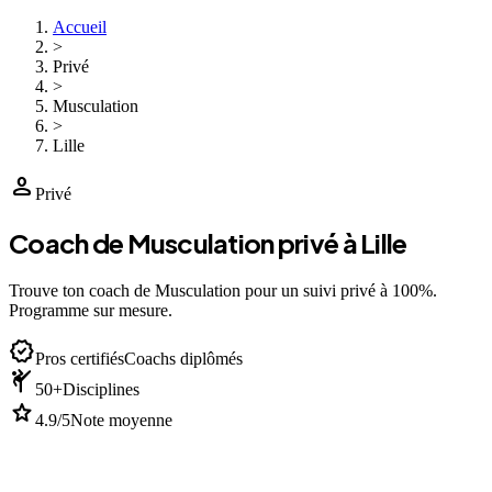
Accueil
>
Privé
>
Musculation
>
Lille
person
Privé
Coach de Musculation privé à Lille
Trouve ton coach de Musculation pour un suivi privé à 100%.
Programme sur mesure.
verified
Pros certifiés
Coachs diplômés
sports_martial_arts
50+
Disciplines
star
4.9/5
Note moyenne