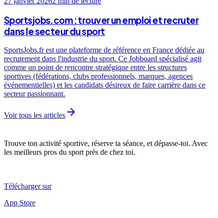
27 janvier 2026
2 min
de lecture
Sportsjobs.com : trouver un emploi et recruter
dans le secteur du sport
SportsJobs.fr est une plateforme de référence en France dédiée au
recrutement dans l'industrie du sport. Ce Jobboard spécialisé agit
comme un point de rencontre stratégique entre les structures
sportives (fédérations, clubs professionnels, marques, agences
événementielles) et les candidats désireux de faire carrière dans ce
secteur passionnant.
arrow_forward
Voir tous les articles
Trouve ton activité sportive, réserve ta séance, et dépasse-toi. Avec
les meilleurs pros du sport près de chez toi.
Télécharger sur
App Store