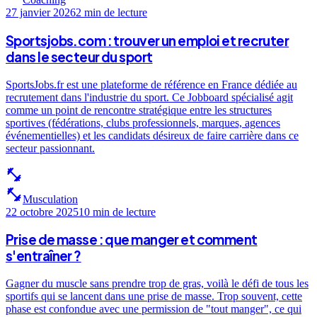
27 janvier 2026
2 min
de lecture
Sportsjobs.com : trouver un emploi et recruter
dans le secteur du sport
SportsJobs.fr est une plateforme de référence en France dédiée au
recrutement dans l'industrie du sport. Ce Jobboard spécialisé agit
comme un point de rencontre stratégique entre les structures
sportives (fédérations, clubs professionnels, marques, agences
événementielles) et les candidats désireux de faire carrière dans ce
secteur passionnant.
fitness_center
fitness_center
Musculation
22 octobre 2025
10 min
de lecture
Prise de masse : que manger et comment
s'entraîner ?
Gagner du muscle sans prendre trop de gras, voilà le défi de tous les
sportifs qui se lancent dans une prise de masse. Trop souvent, cette
phase est confondue avec une permission de "tout manger", ce qui