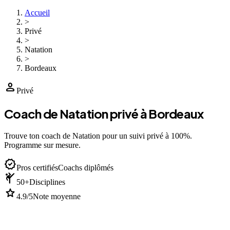
Accueil
>
Privé
>
Natation
>
Bordeaux
person
Privé
Coach de Natation privé à Bordeaux
Trouve ton coach de Natation pour un suivi privé à 100%.
Programme sur mesure.
verified
Pros certifiés
Coachs diplômés
sports_martial_arts
50+
Disciplines
star
4.9/5
Note moyenne