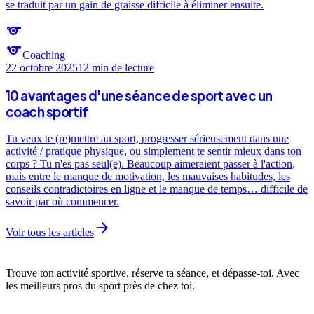
se traduit par un gain de graisse difficile à éliminer ensuite.
sports
sports
Coaching
22 octobre 2025
12 min
de lecture
10 avantages d'une séance de sport avec un
coach sportif
Tu veux te (re)mettre au sport, progresser sérieusement dans une
activité / pratique physique, ou simplement te sentir mieux dans ton
corps ? Tu n'es pas seul(e). Beaucoup aimeraient passer à l'action,
mais entre le manque de motivation, les mauvaises habitudes, les
conseils contradictoires en ligne et le manque de temps… difficile de
savoir par où commencer.
arrow_forward
Voir tous les articles
Trouve ton activité sportive, réserve ta séance, et dépasse-toi. Avec
les meilleurs pros du sport près de chez toi.