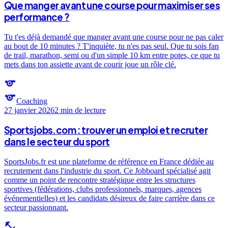
Que manger avant une course pour maximiser ses
performance ?
Tu t'es déjà demandé que manger avant une course pour ne pas caler
au bout de 10 minutes ? T'inquiète, tu n'es pas seul. Que tu sois fan
de trail, marathon, semi ou d'un simple 10 km entre potes, ce que tu
mets dans ton assiette avant de courir joue un rôle clé.
sports
sports
Coaching
27 janvier 2026
2 min
de lecture
Sportsjobs.com : trouver un emploi et recruter
dans le secteur du sport
SportsJobs.fr est une plateforme de référence en France dédiée au
recrutement dans l'industrie du sport. Ce Jobboard spécialisé agit
comme un point de rencontre stratégique entre les structures
sportives (fédérations, clubs professionnels, marques, agences
événementielles) et les candidats désireux de faire carrière dans ce
secteur passionnant.
fitness_center