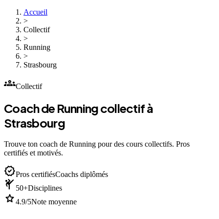
Accueil
>
Collectif
>
Running
>
Strasbourg
groups
Collectif
Coach de Running collectif à
Strasbourg
Trouve ton coach de Running pour des cours collectifs. Pros
certifiés et motivés.
verified
Pros certifiés
Coachs diplômés
sports_martial_arts
50+
Disciplines
star
4.9/5
Note moyenne