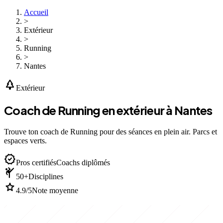
Accueil
>
Extérieur
>
Running
>
Nantes
park
Extérieur
Coach de Running en extérieur à Nantes
Trouve ton coach de Running pour des séances en plein air. Parcs et
espaces verts.
verified
Pros certifiés
Coachs diplômés
sports_martial_arts
50+
Disciplines
star
4.9/5
Note moyenne