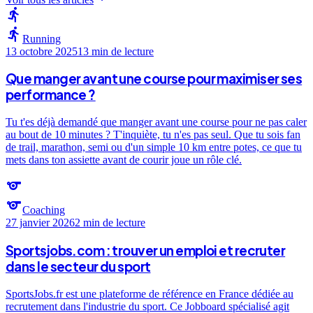
directions_run
directions_run
Running
13 octobre 2025
13 min
de lecture
Que manger avant une course pour maximiser ses
performance ?
Tu t'es déjà demandé que manger avant une course pour ne pas caler
au bout de 10 minutes ? T'inquiète, tu n'es pas seul. Que tu sois fan
de trail, marathon, semi ou d'un simple 10 km entre potes, ce que tu
mets dans ton assiette avant de courir joue un rôle clé.
sports
sports
Coaching
27 janvier 2026
2 min
de lecture
Sportsjobs.com : trouver un emploi et recruter
dans le secteur du sport
SportsJobs.fr est une plateforme de référence en France dédiée au
recrutement dans l'industrie du sport. Ce Jobboard spécialisé agit