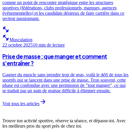
comme un point de rencontre stratégique entre les structures
sportives (fédérations, clubs professionnels, marques, agences
événementielles) et les candidats désireux de faire carrière dans ce
secteur passionnant.
fitness_center
fitness_center
Musculation
22 octobre 2025
10 min
de lecture
Prise de masse : que manger et comment
s'entraîner ?
Gagner du muscle sans prendre trop de gras, voilà le défi de tous les
sportifs qui se lancent dans une prise de masse. Trop souvent, cette
phase est confondue avec une permission de "tout manger", ce qui
se traduit par un gain de graisse difficile à éliminer ensuite.
arrow_forward
Voir tous les articles
Trouve ton activité sportive, réserve ta séance, et dépasse-toi. Avec
les meilleurs pros du sport près de chez toi.