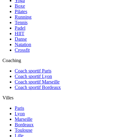
Yoga
Boxe
Pilates
Running
Tennis
Padel
HIIT
Danse
Natation
Crossfit
Coaching
Coach sportif Paris
Coach sportif Lyon
Coach sportif Marseille
Coach sportif Bordeaux
Villes
Paris
Lyon
Marseille
Bordeaux
Toulouse
Lille