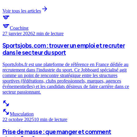
arrow_forward
Voir tous les articles
sports
sports
Coaching
27 janvier 2026
2 min
de lecture
Sportsjobs.com : trouver un emploi et recruter
dans le secteur du sport
SportsJobs.fr est une plateforme de référence en France dédiée au
recrutement dans l'industrie du sport. Ce Jobboard spécialisé agit
comme un point de rencontre stratégique entre les structures
sportives (fédérations, clubs professionnels, marques, agences
événementielles) et les candidats désireux de faire carrière dans ce
secteur passionnant.
fitness_center
fitness_center
Musculation
22 octobre 2025
10 min
de lecture
Prise de masse : que manger et comment