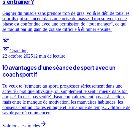
s'entraîner ?
Gagner du muscle sans prendre trop de gras, voilà le défi de tous les
sportifs qui se lancent dans une prise de masse. Trop souvent, cette
phase est confondue avec une permission de "tout manger", ce qui
se traduit par un gain de graisse difficile à éliminer ensuite.
sports
sports
Coaching
22 octobre 2025
12 min
de lecture
10 avantages d'une séance de sport avec un
coach sportif
Tu veux te (re)mettre au sport, progresser sérieusement dans une
activité / pratique physique, ou simplement te sentir mieux dans ton
corps ? Tu n'es pas seul(e). Beaucoup aimeraient passer à l'action,
mais entre le manque de motivation, les mauvaises habitudes, les
conseils contradictoires en ligne et le manque de temps… difficile de
savoir par où commencer.
arrow_forward
Voir tous les articles