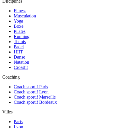
Disciplines
Fitness
Musculation
Yoga
Boxe
Pilates
Running
Tennis
Padel
HIIT
Danse
Natation
Crossfit
Coaching
Coach sportif Paris
Coach sportif Lyon
Coach sportif Marseille
Coach sportif Bordeaux
Villes
Paris
Lyon