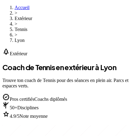
Accueil
>
Extérieur
>
Tennis
>
Lyon
park
Extérieur
Coach de Tennis en extérieur à Lyon
Trouve ton coach de Tennis pour des séances en plein air. Parcs et
espaces verts.
verified
Pros certifiés
Coachs diplômés
sports_martial_arts
50+
Disciplines
star
4.9/5
Note moyenne