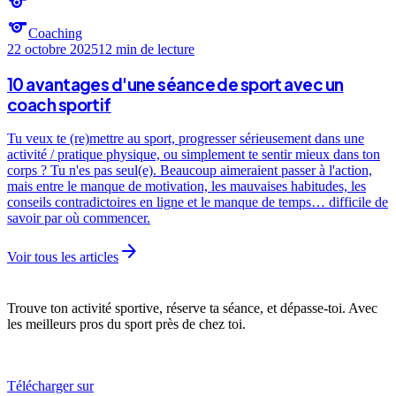
sports
sports
Coaching
22 octobre 2025
12 min
de lecture
10 avantages d'une séance de sport avec un
coach sportif
Tu veux te (re)mettre au sport, progresser sérieusement dans une
activité / pratique physique, ou simplement te sentir mieux dans ton
corps ? Tu n'es pas seul(e). Beaucoup aimeraient passer à l'action,
mais entre le manque de motivation, les mauvaises habitudes, les
conseils contradictoires en ligne et le manque de temps… difficile de
savoir par où commencer.
arrow_forward
Voir tous les articles
Trouve ton activité sportive, réserve ta séance, et dépasse-toi. Avec
les meilleurs pros du sport près de chez toi.
Télécharger sur