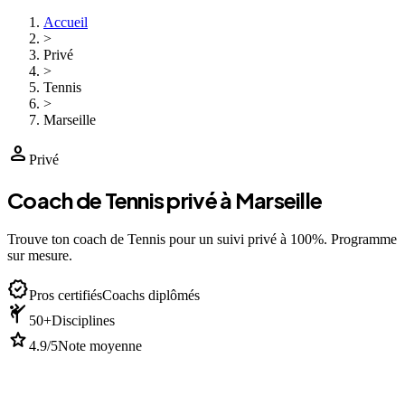
Accueil
>
Privé
>
Tennis
>
Marseille
person
Privé
Coach de Tennis privé à Marseille
Trouve ton coach de Tennis pour un suivi privé à 100%. Programme
sur mesure.
verified
Pros certifiés
Coachs diplômés
sports_martial_arts
50+
Disciplines
star
4.9/5
Note moyenne