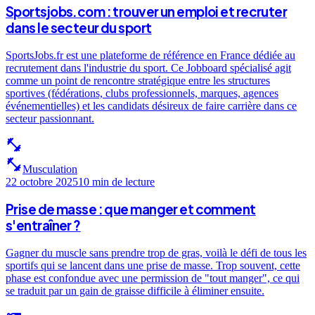
Sportsjobs.com : trouver un emploi et recruter
dans le secteur du sport
SportsJobs.fr est une plateforme de référence en France dédiée au
recrutement dans l'industrie du sport. Ce Jobboard spécialisé agit
comme un point de rencontre stratégique entre les structures
sportives (fédérations, clubs professionnels, marques, agences
événementielles) et les candidats désireux de faire carrière dans ce
secteur passionnant.
fitness_center
fitness_center
Musculation
22 octobre 2025
10 min
de lecture
Prise de masse : que manger et comment
s'entraîner ?
Gagner du muscle sans prendre trop de gras, voilà le défi de tous les
sportifs qui se lancent dans une prise de masse. Trop souvent, cette
phase est confondue avec une permission de "tout manger", ce qui
se traduit par un gain de graisse difficile à éliminer ensuite.