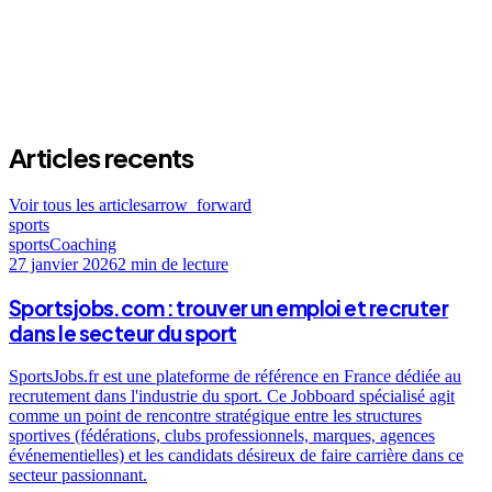
Articles recents
Voir tous les articles
arrow_forward
sports
sports
Coaching
27 janvier 2026
2 min
de lecture
Sportsjobs.com : trouver un emploi et recruter
dans le secteur du sport
SportsJobs.fr est une plateforme de référence en France dédiée au
recrutement dans l'industrie du sport. Ce Jobboard spécialisé agit
comme un point de rencontre stratégique entre les structures
sportives (fédérations, clubs professionnels, marques, agences
événementielles) et les candidats désireux de faire carrière dans ce
secteur passionnant.