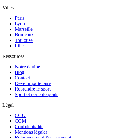
Villes
Paris
Lyon
Marseille
Bordeaux
Toulouse
Lille
Ressources
Notre équipe
Blog
Contact
Devenir partenaire
Reprendre le sport
Sport et perte de poids
Légal
CGU
CGM
Confidentialité
Mentions légales
Référencement & classement