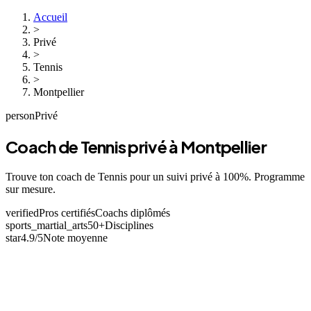
Accueil
>
Privé
>
Tennis
>
Montpellier
person
Privé
Coach de Tennis privé à Montpellier
Trouve ton coach de Tennis pour un suivi privé à 100%. Programme
sur mesure.
verified
Pros certifiés
Coachs diplômés
sports_martial_arts
50+
Disciplines
star
4.9/5
Note moyenne