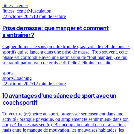
fitness_center
fitness_center
Musculation
22 octobre 2025
10 min
de lecture
Prise de masse : que manger et comment
s'entraîner ?
Gagner du muscle sans prendre trop de gras, voilà le défi de tous les
sportifs qui se lancent dans une prise de masse. Trop souvent, cette
phase est confondue avec une permission de "tout manger", ce qui
se traduit par un gain de graisse difficile à éliminer ensuite.
sports
sports
Coaching
22 octobre 2025
12 min
de lecture
10 avantages d'une séance de sport avec un
coach sportif
Tu veux te (re)mettre au sport, progresser sérieusement dans une
activité / pratique physique, ou simplement te sentir mieux dans ton
corps ? Tu n'es pas seul(e). Beaucoup aimeraient passer à l'action,
mais entre le manque de motivation, les mauvaises habitudes, les