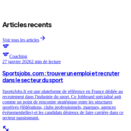
arrow_forward
arrow_forward
arrow_forward
Articles recents
arrow_forward
Voir tous les articles
sports
sports
Coaching
27 janvier 2026
2 min
de lecture
Sportsjobs.com : trouver un emploi et recruter
dans le secteur du sport
SportsJobs.fr est une plateforme de référence en France dédiée au
recrutement dans l'industrie du sport. Ce Jobboard spécialisé agit
comme un point de rencontre stratégique entre les structures
sportives (fédérations, clubs professionnels, marques, agences
événementielles) et les candidats désireux de faire carrière dans ce
secteur passionnant.
fitness_center