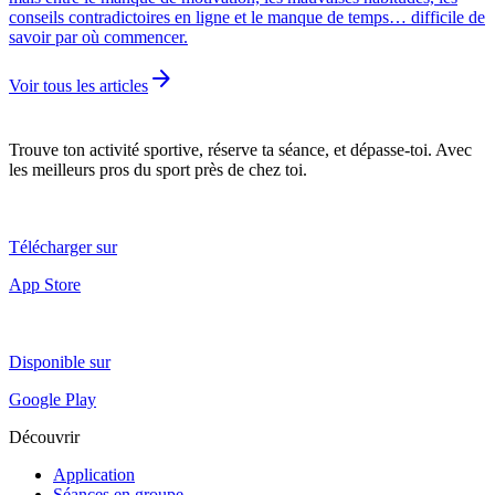
conseils contradictoires en ligne et le manque de temps… difficile de
savoir par où commencer.
arrow_forward
Voir tous les articles
Trouve ton activité sportive, réserve ta séance, et dépasse-toi. Avec
les meilleurs pros du sport près de chez toi.
Télécharger sur
App Store
Disponible sur
Google Play
Découvrir
Application
Séances en groupe