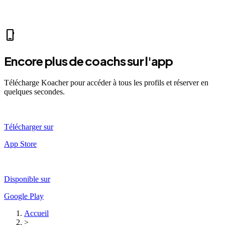
sports_mma
fitness_center
accessibility_new
directions_run
sports_tennis
sports_tennis
local_fire_department
music_note
pool
exercise
fitness_center
accessibility_new
phone_iphone
Encore plus de coachs sur l'app
Télécharge Koacher pour accéder à tous les profils et réserver en
quelques secondes.
Télécharger sur
App Store
Disponible sur
Google Play
Accueil
>