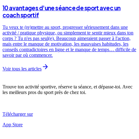
10 avantages d'une séance de sport avec un
coach sportif
Tu veux te (re)mettre au sport, progresser sérieusement dans une
activité / pratique physique, ou simplement te sentir mieux dans ton
corps ? Tu n'es pas seul(e). Beaucoup aimeraient passer à l'action,
mais entre le manque de motivation, les mauvaises habitudes, les
conseils contradictoires en ligne et le manque de temps… difficile de
savoir par où commencer.
arrow_forward
Voir tous les articles
Trouve ton activité sportive, réserve ta séance, et dépasse-toi. Avec
les meilleurs pros du sport près de chez toi.
Télécharger sur
App Store