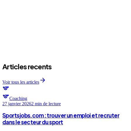
arrow_forward
arrow_forward
arrow_forward
Articles recents
arrow_forward
Voir tous les articles
sports
sports
Coaching
27 janvier 2026
2 min
de lecture
Sportsjobs.com : trouver un emploi et recruter
dans le secteur du sport