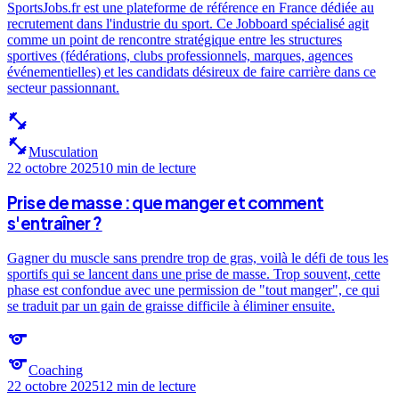
SportsJobs.fr est une plateforme de référence en France dédiée au
recrutement dans l'industrie du sport. Ce Jobboard spécialisé agit
comme un point de rencontre stratégique entre les structures
sportives (fédérations, clubs professionnels, marques, agences
événementielles) et les candidats désireux de faire carrière dans ce
secteur passionnant.
fitness_center
fitness_center
Musculation
22 octobre 2025
10 min
de lecture
Prise de masse : que manger et comment
s'entraîner ?
Gagner du muscle sans prendre trop de gras, voilà le défi de tous les
sportifs qui se lancent dans une prise de masse. Trop souvent, cette
phase est confondue avec une permission de "tout manger", ce qui
se traduit par un gain de graisse difficile à éliminer ensuite.
sports
sports
Coaching
22 octobre 2025
12 min
de lecture