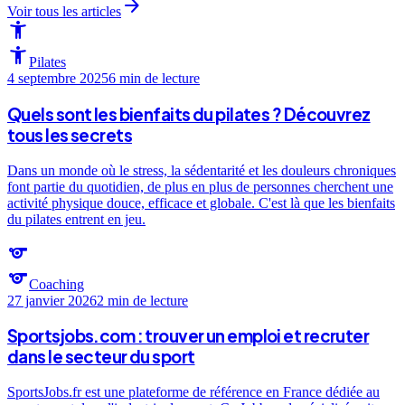
arrow_forward
Voir tous les articles
accessibility_new
accessibility_new
Pilates
4 septembre 2025
6 min
de lecture
Quels sont les bienfaits du pilates ? Découvrez
tous les secrets
Dans un monde où le stress, la sédentarité et les douleurs chroniques
font partie du quotidien, de plus en plus de personnes cherchent une
activité physique douce, efficace et globale. C'est là que les bienfaits
du pilates entrent en jeu.
sports
sports
Coaching
27 janvier 2026
2 min
de lecture
Sportsjobs.com : trouver un emploi et recruter
dans le secteur du sport
SportsJobs.fr est une plateforme de référence en France dédiée au