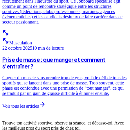
recrutement dans l'industrie du sport. Ce Jobboard spécialisé agit
comme un point de rencontre stratégique entre les structures
sportives (fédérations, clubs professionnels, marques, agences
événementielles) et les candidats désireux de faire carrière dans ce
secteur passionnant.
fitness_center
fitness_center
Musculation
22 octobre 2025
10 min
de lecture
Prise de masse : que manger et comment
s'entraîner ?
Gagner du muscle sans prendre trop de gras, voilà le défi de tous les
sportifs qui se lancent dans une prise de masse. Trop souvent, cette
phase est confondue avec une permission de "tout manger", ce qui
se traduit par un gain de graisse difficile à éliminer ensuite.
arrow_forward
Voir tous les articles
Trouve ton activité sportive, réserve ta séance, et dépasse-toi. Avec
les meilleurs pros du sport près de chez toi.