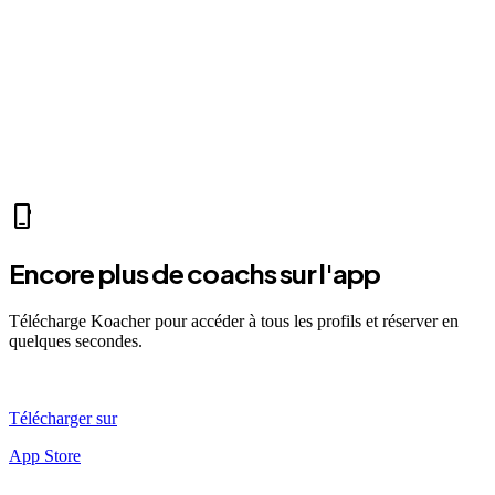
location_on
Saint-Michel
arrow_forward
Voir le profil
self_improvement
sports_mma
fitness_center
directions_run
sports_tennis
sports_tennis
local_fire_department
music_note
pool
exercise
fitness_center
accessibility_new
phone_iphone
Encore plus de coachs sur l'app
Télécharge Koacher pour accéder à tous les profils et réserver en
quelques secondes.
Télécharger sur
App Store