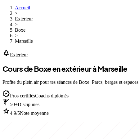
Accueil
>
Extérieur
>
Boxe
>
Marseille
park
Extérieur
Cours de Boxe en extérieur à Marseille
Profite du plein air pour tes séances de Boxe. Parcs, berges et espaces 
verified
Pros certifiés
Coachs diplômés
sports_martial_arts
50+
Disciplines
star
4.9/5
Note moyenne