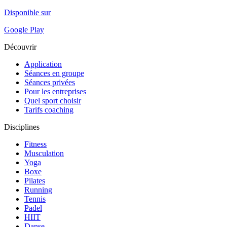
Disponible sur
Google Play
Découvrir
Application
Séances en groupe
Séances privées
Pour les entreprises
Quel sport choisir
Tarifs coaching
Disciplines
Fitness
Musculation
Yoga
Boxe
Pilates
Running
Tennis
Padel
HIIT
Danse