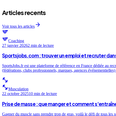
Articles recents
arrow_forward
Voir tous les articles
sports
sports
Coaching
27 janvier 2026
2 min
de lecture
Sportsjobs.com : trouver un emploi et recruter dans
SportsJobs.fr est une plateforme de référence en France dédiée au recr
(fédérations, clubs professionnels, marques, agences événementielles) e
fitness_center
fitness_center
Musculation
22 octobre 2025
10 min
de lecture
Prise de masse : que manger et comment s'entraîne
Gagner du muscle sans prendre trop de gras, voilà le défi de tous les 