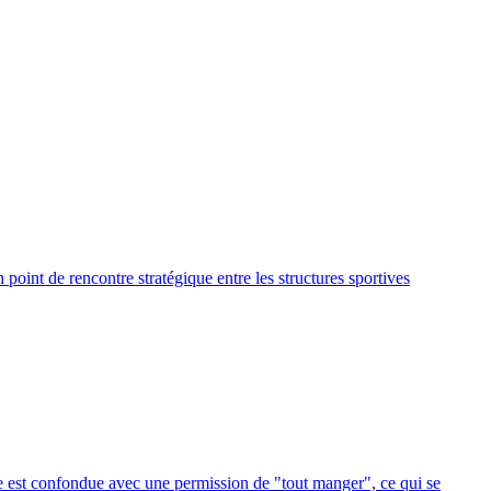
point de rencontre stratégique entre les structures sportives
ase est confondue avec une permission de "tout manger", ce qui se