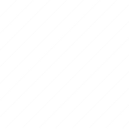
ional
en bord de mer
ivele