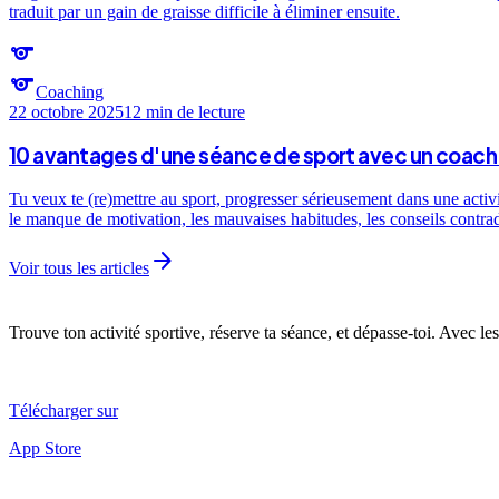
traduit par un gain de graisse difficile à éliminer ensuite.
sports
sports
Coaching
22 octobre 2025
12 min
de lecture
10 avantages d'une séance de sport avec un coach 
Tu veux te (re)mettre au sport, progresser sérieusement dans une activ
le manque de motivation, les mauvaises habitudes, les conseils contra
arrow_forward
Voir tous les articles
Trouve ton activité sportive, réserve ta séance, et dépasse-toi. Avec les
Télécharger sur
App Store