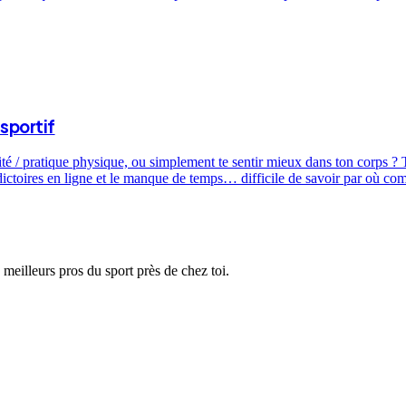
sportif
ité / pratique physique, ou simplement te sentir mieux dans ton corps ? T
dictoires en ligne et le manque de temps… difficile de savoir par où c
 meilleurs pros du sport près de chez toi.