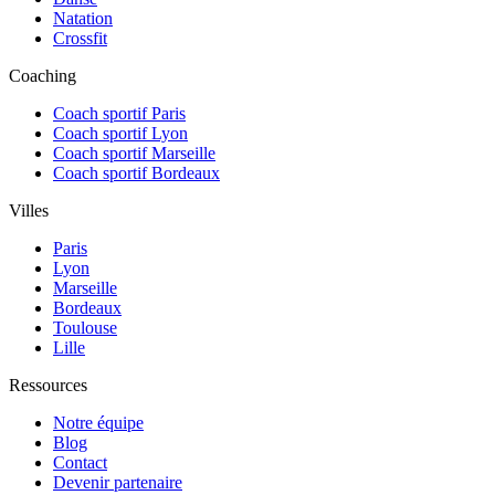
Natation
Crossfit
Coaching
Coach sportif Paris
Coach sportif Lyon
Coach sportif Marseille
Coach sportif Bordeaux
Villes
Paris
Lyon
Marseille
Bordeaux
Toulouse
Lille
Ressources
Notre équipe
Blog
Contact
Devenir partenaire